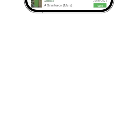
Risparmia risorse
Grazie a sensori e satelliti xFarm ti consiglia
come ottimizzare irrigazione, difesa e
fertilizzazione.
Monitoraggio informazioni campi
Ottimizza la tua strategia irrigua, proteggi le
tue colture e gestisci i tuoi macchinari agricoli
con un semplice tap sullo schermo.