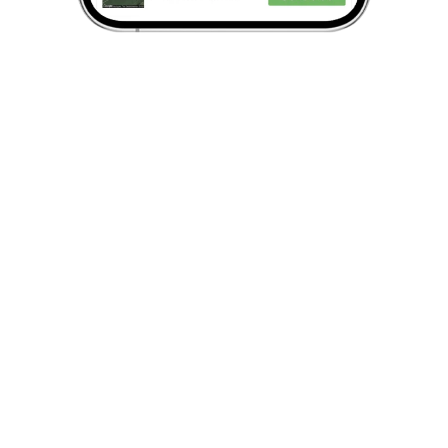
Economize recursos
Através de sensores e satélites, xFarm
recomenda como otimizar a irrigação, defesa e
adubação.
Monitoramento de informações de
safras
Otimize a sua estratégia de irrigação, proteja sa
suas lavouras e gerencie suas máquinas