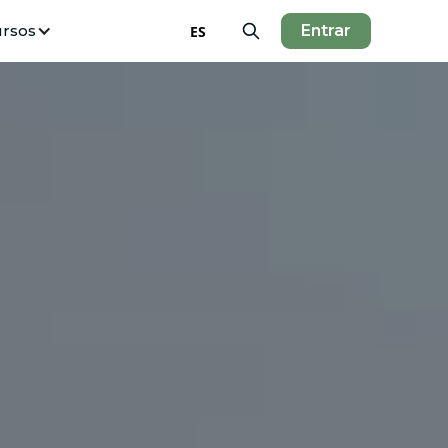
rsos
Entrar
ES