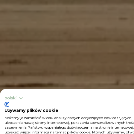
polski
Używamy plików cookie
Możemy je zamieścić w celu analizy danych dotyczących odwiedzających,
ulepszenia naszej strony internetowej, pokazania spersonalizowanych treści
zapewnienia Państwu wspaniałego doświadczenia na stronie internetowej
uzyskać więcej informacji na temat plików cookie, których używamy, otw