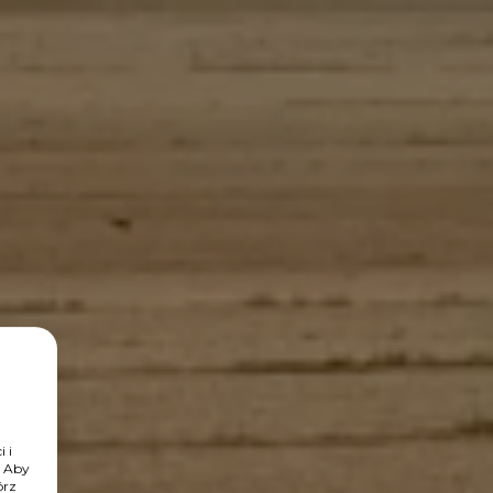
 i
. Aby
órz