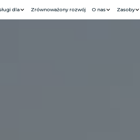
sługi dla
Zrównoważony rozwój
O nas
Zasoby