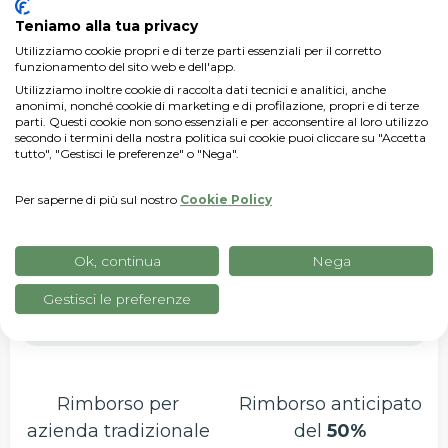
10.000
zł
Teniamo alla tua privacy
Utilizziamo cookie propri e di terze parti essenziali per il corretto
funzionamento del sito web e dell'app.
Rimborso per
Rimborso anticipato
Utilizziamo inoltre cookie di raccolta dati tecnici e analitici, anche
azienda biologica
del
50%
anonimi, nonché cookie di marketing e di profilazione, propri e di terze
parti. Questi cookie non sono essenziali e per acconsentire al loro utilizzo
80%
secondo i termini della nostra politica sui cookie puoi cliccare su "Accetta
tutto", "Gestisci le preferenze" o "Nega".
8.000 zł
4.000 zł
Per saperne di più sul nostro
Cookie Policy
Lo pagherai solo
Ok, continua
Nega
2.000 zł
Gestisci le preferenze
Rimborso per
Rimborso anticipato
azienda tradizionale
del
50%