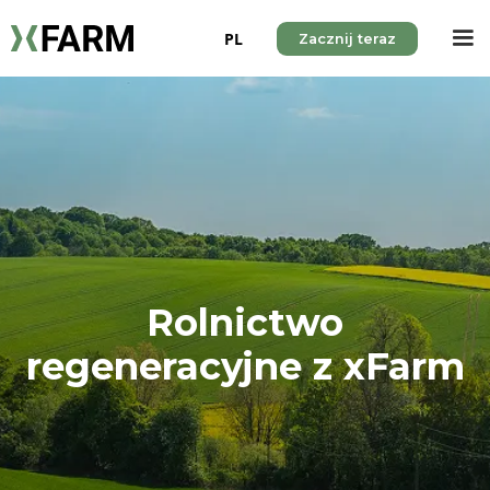
PL
Zacznij teraz
Rolnictwo
regeneracyjne z xFarm