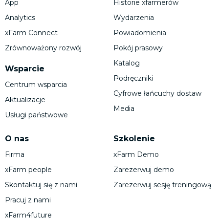
App
Historie xfarmerów
Analytics
Wydarzenia
xFarm Connect
Powiadomienia
Zrównoważony rozwój
Pokój prasowy
Katalog
Wsparcie
Podręczniki
Centrum wsparcia
Cyfrowe łańcuchy dostaw
Aktualizacje
Media
Usługi państwowe
O nas
Szkolenie
Firma
xFarm Demo
xFarm people
Zarezerwuj demo
Skontaktuj się z nami
Zarezerwuj sesję treningową
Pracuj z nami
xFarm4future