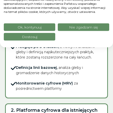
spersonalizowanych treści i zapewnienia Państwu wspaniałego
projektu
pilotażowego i wybór pól dla trasy
doświadczenia na stronie internetowej. Aby uzyskać więcej informacji
na temat plików cookie, których używamy, otwórz ustawienia.
Budowa ścieżek w xFarm,
z dedykowanym
modułem
Ok, kontynuuj
Nie zgadzam się
Wspólne szkolenia
z partycypacyjnym
podejściem do wyboru praktyk
Dostosuj
Przegląd po 3-5 latach,
z nowymi analizami
gleby i definicją najskuteczniejszych praktyk,
które zostaną rozszerzone na cały łańcuch.
Definicja linii bazowej,
analiza gleby i
gromadzenie danych historycznych
Monitorowanie cyfrowe (MRV)
za
pośrednictwem platformy
2. Platforma cyfrowa dla istniejących