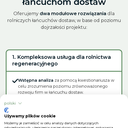
łańcuchom dostaw
Oferujemy
dwa modułowe rozwiązania
dla
rolniczych łańcuchów dostaw, w base od poziomu
dojrzałości projektu:
1. Kompleksowa usługa dla rolnictwa
regeneracyjnego
Wstępna analiza
za pomocą kwestionariusza w
celu zrozumienia poziomu zrównoważonego
rozwoju firm w łańcuchu dostaw.
polski
Ciągłe wsparcie
poprzez wizyty w terenie,
czaty Whatsapp, regularne spotkania i coaching
techniczny.
Używamy plików cookie
Możemy je zamieścić w celu analizy danych dotyczących
Identyfikacja gospodarstw modelowych dla
odwiedzających, ulepszenia naszej strony internetowej, pokazania