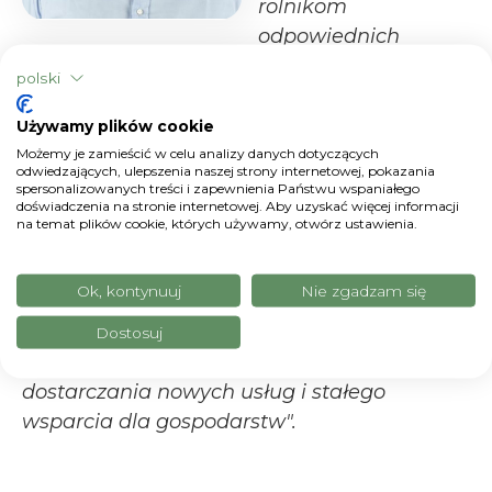
rolnikom
odpowiednich
narzędzi
polski
technologicznych do produkcji w coraz
bardziej wydajny i zrównoważony sposób.
Używamy plików cookie
Maszyny rolnicze stanowią nieocenione
Możemy je zamieścić w celu analizy danych dotyczących
odwiedzających, ulepszenia naszej strony internetowej, pokazania
źródło danych i cieszymy się, że możemy
spersonalizowanych treści i zapewnienia Państwu wspaniałego
doświadczenia na stronie internetowej. Aby uzyskać więcej informacji
współpracować przy tym projekcie z
na temat plików cookie, których używamy, otwórz ustawienia.
międzynarodowym graczem, takim jak Argo
Tractors. Posiadanie narzędzi do analizy i
Ok, kontynuuj
Nie zgadzam się
przetwarzania danych jest w rzeczywistości
pierwszym krokiem w kierunku
Dostosuj
maksymalnego wykorzystania ciągników,
dostarczania nowych usług i stałego
wsparcia dla gospodarstw".