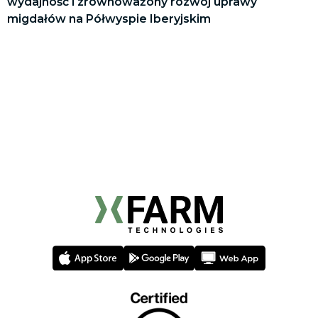
wydajność i zrównoważony rozwój uprawy
migdałów na Półwyspie Iberyjskim