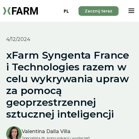
PL
Zacznij teraz
4/12/2024
xFarm Syngenta France
i Technologies razem w
celu wykrywania upraw
za pomocą
geoprzestrzennej
sztucznej inteligencji
Valentina Dalla Villa
Specjalista ds. komunikacji i wydarzeń