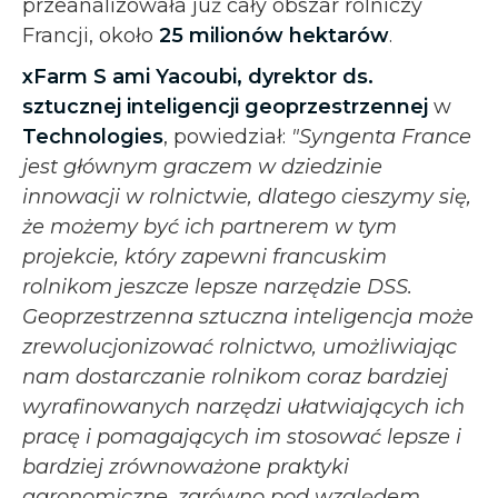
przeanalizowała już cały obszar rolniczy
Francji, około
25 milionów hektarów
.
xFarm S
ami Yacoubi, dyrektor ds.
sztucznej inteligencji geoprzestrzennej
w
Technologies
, powiedział:
"Syngenta France
jest głównym graczem w dziedzinie
innowacji w rolnictwie, dlatego cieszymy się,
że możemy być ich partnerem w tym
projekcie, który zapewni francuskim
rolnikom jeszcze lepsze narzędzie DSS.
Geoprzestrzenna sztuczna inteligencja może
zrewolucjonizować rolnictwo, umożliwiając
nam dostarczanie rolnikom coraz bardziej
wyrafinowanych narzędzi ułatwiających ich
pracę i pomagających im stosować lepsze i
bardziej zrównoważone praktyki
agronomiczne, zarówno pod względem