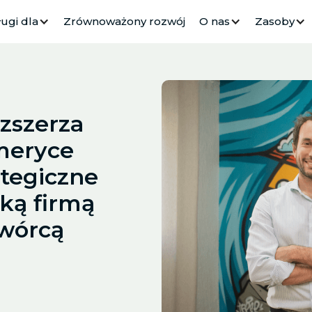
ugi dla
Zrównoważony rozwój
O nas
Zasoby
zszerza
meryce
ategiczne
ską firmą
twórcą