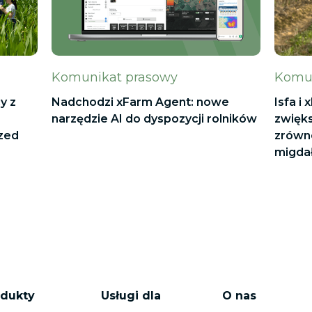
Komunikat prasowy
Komun
y z
Nadchodzi xFarm Agent: nowe
Isfa i
narzędzie AI do dyspozycji rolników
zwięks
zed
zrówn
migdał
odukty
Usługi dla
O nas