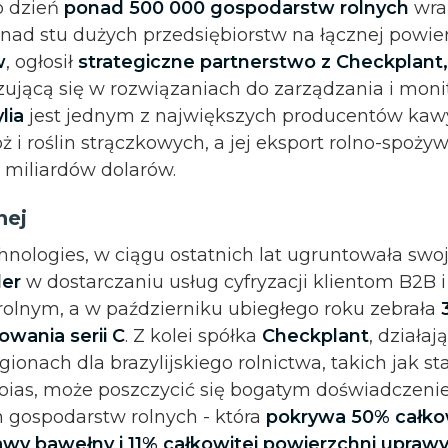
o dzień
ponad 500 000 gospodarstw rolnych
wra
ad stu dużych przedsiębiorstw na łącznej powie
w
, ogłosił
strategiczne partnerstwo z
Checkplant
zującą się w rozwiązaniach do zarządzania i moni
lia
jest jednym z największych producentów kawy,
óż i roślin strączkowych, a jej eksport rolno-spoż
0 miliardów dolarów.
lnej
nologies, w ciągu ostatnich lat ugruntowała swoj
der
w dostarczaniu usług cyfryzacji klientom B2B
olnym, a w październiku ubiegłego roku zebrała
owania serii C
. Z kolei spółka
Checkplant
, działaj
gionach dla brazylijskiego rolnictwa, takich jak s
Goias, może poszczycić się bogatym doświadczeniem
h gospodarstw rolnych - która
pokrywa 50% całko
wy bawełny i 11% całkowitej powierzchni uprawy