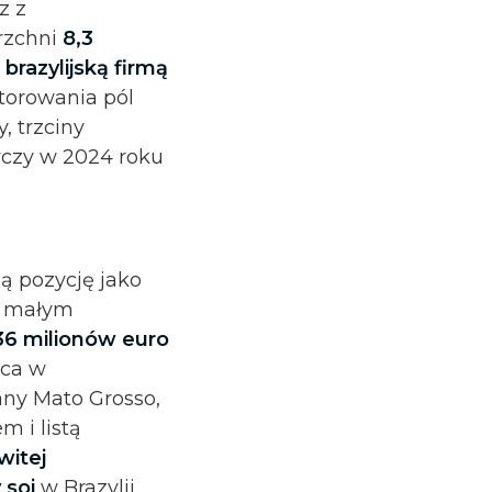
z z
rzchni
8,3
, brazylijską firmą
torowania pól
 trzciny
ywczy w 2024 roku
ą pozycję jako
 i małym
36 milionów euro
ąca w
tany Mato Grosso,
 i listą
witej
 soi
w Brazylii.