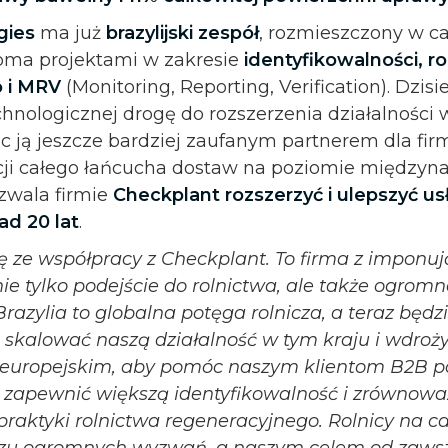
gies
ma już
brazylijski zespół
, rozmieszczony w ca
loma projektami w zakresie
identyfikowalności, r
 i MRV
(Monitoring, Reporting, Verification). Dzis
echnologicznej drogę do rozszerzenia działalnośc
ąc ją jeszcze bardziej zaufanym partnerem dla firm
acji całego łańcucha dostaw na poziomie między
ozwala firmie
Checkplant rozszerzyć i ulepszyć us
ad 20 lat
.
zę ze współpracy z Checkplant. To firma z impon
 nie tylko podejście do rolnictwa, ale także ogro
 Brazylia to globalna potęga rolnicza, a teraz będ
j skalować naszą działalność w tym kraju i wdroży
 europejskim, aby pomóc naszym klientom B2B po
 zapewnić większą identyfikowalność i zrównowa
praktyki rolnictwa regeneracyjnego. Rolnicy na c
iczu ogromnych wyzwań, a naszym celem od zawsz