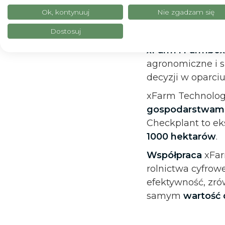
Silna synergia
Ok, kontynuuj
Nie zgadzam się
Obie firmy w duż
Dostosuj
milionach hekta
xFarm i Farmbox
agronomiczne i s
decyzji w oparciu
xFarm Technolog
gospodarstwami
Checkplant to ek
1000 hektarów
.
Współpraca
xFar
rolnictwa cyfrow
efektywność, zró
samym
wartość