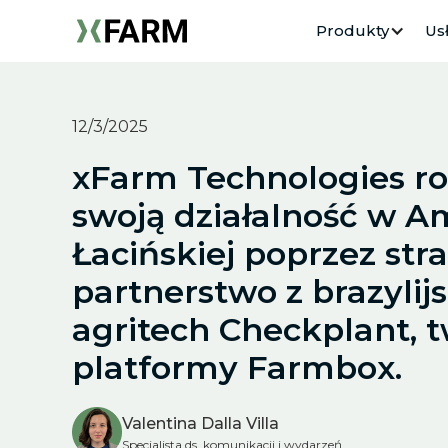
Produkty
Usł
12/3/2025
xFarm Technologies ro
swoją działalność w A
Łacińskiej poprzez str
partnerstwo z brazylij
agritech Checkplant, 
platformy Farmbox.
Valentina Dalla Villa
Specjalista ds. komunikacji i wydarzeń