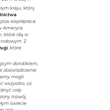
łym kraju, który
olnictwa
iejsza współpraca
i w Ameryce
, które idą w
narodowym. Z
ługi
, które
ującym dorobkiem,
mne doświadczenie
ziemy mogli
ć wszystko, co
kryć cały
żony rozwój,
ałym świecie
e jest