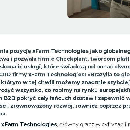
nia pozycję xFarm Technologies jako globalne
ictwa i pozwala firmie Checkplant, twórcom pla
skonalić usługi, które świadczą od ponad dwudz
 CRO firmy xFarm Technologies: «Brazylia to gl
 w którym w tej chwili możemy znacznie szybcie
drożyć wszystko, co robimy na rynku europejsk
 B2B pokryć cały łańcuch dostaw i zapewnić 
ść i zrównoważony rozwój, również poprzez pra
go».
-
xFarm Technologies
, główny gracz w cyfryzacji 