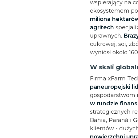
wspierający na c
ekosystemem pon
miliona hektaró
agritech
specjali
uprawnych.
Brazy
cukrowej, soi, zb
wyniósł około 16
W skali globa
Firma xFarm Tech
paneuropejski li
gospodarstwom r
w rundzie finans
strategicznych re
Bahia, Paraná i 
klientów - dużyc
powierzchni upra