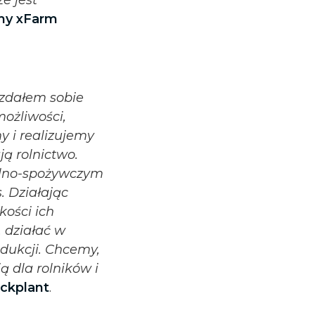
my xFarm
 zdałem sobie
możliwości,
y i realizujemy
ą rolnictwo.
rolno-spożywczym
. Działając
kości ich
 działać w
dukcji. Chcemy,
ą dla rolników i
eckplant
.