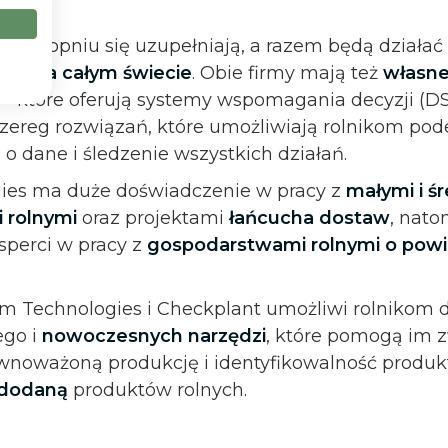
ym stopniu się uzupełniają, a razem będą działać
rów na całym świecie
. Obie firmy mają też
własne
- które oferują systemy wspomagania decyzji (D
zereg rozwiązań, które umożliwiają rolnikom po
 o dane i śledzenie wszystkich działań.
ies ma duże doświadczenie w pracy z
małymi i ś
 rolnymi
oraz projektami
łańcucha dostaw
, nato
sperci w pracy z
gospodarstwami rolnymi o powi
m Technologies i Checkplant umożliwi rolnikom 
ego i
nowoczesnych narzędzi
, które pomogą im 
wnoważoną produkcję i identyfikowalność produk
 dodaną
produktów rolnych.