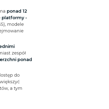
 na
ponad 12
 platformy -
SS), modele
dejmowanie
rednimi
miast zespół
erzchni ponad
dostęp do
zwiększyć
tów, a tym