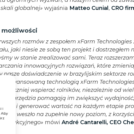
skali globalnej»
wyjaśnia
Matteo Cunial
,
CRO fir
e możliwości
erwszych rozmów z zespołem xFarm Technologies
łu, jaki niesie ze sobą ten projekt i dostrzegłem 
byśmy w stanie zrealizować sami. Teraz rozszerzam
arczania innowacyjnych rozwiązań, które zmieniaj
y nasze doświadczenie w brazylijskim sektorze 
 i zaawansowaną technologią xFarm Technologies
uteczniej wspierać rolników, niezależnie od wiel
sze narzędzia pomagają im zwiększyć wydajność,
żony i generować wartość na każdym etapie pro
 i
nictwo weszło na zupełnie nowy poziom, z korzyści
. Aby
órz
 produkcyjnego»
mówi
André Cantarelli, CEO Ch