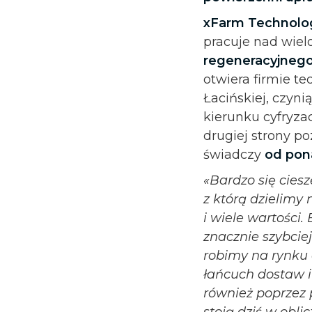
xFarm Technolo
pracuje nad wie
regeneracyjnego
otwiera firmie t
Łacińskiej, czyni
kierunku cyfryz
drugiej strony p
świadczy
od pon
«Bardzo się cies
z którą dzielimy
i wiele wartości.
znacznie szybcie
robimy na rynku
łańcuch dostaw i
również poprzez 
stoją dziś w obl