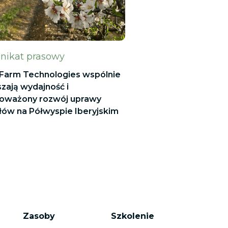
ikat prasowy
 xFarm Technologies wspólnie
zają wydajność i
oważony rozwój uprawy
ów na Półwyspie Iberyjskim
Zasoby
Szkolenie