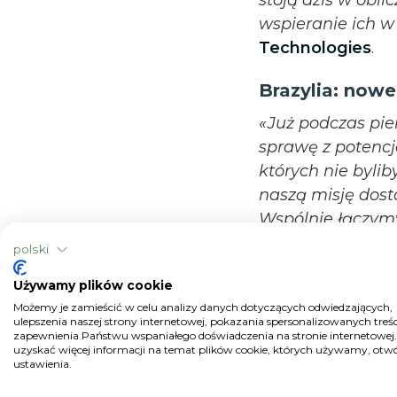
wspieranie ich w 
Technologies
.
Brazylia: now
«Już podczas pi
sprawę z potencja
których nie byli
naszą misję dost
Wspólnie łączym
z globalną wizją
polski
razem, możemy sk
Używamy plików cookie
gospodarstw. Na
Możemy je zamieścić w celu analizy danych dotyczących odwiedzających,
sposób zrównowa
ulepszenia naszej strony internetowej, pokazania spersonalizowanych treści
żeby cyfrowe rol
zapewnienia Państwu wspaniałego doświadczenia na stronie internetowej
uzyskać więcej informacji na temat plików cookie, których używamy, otw
całego łańcucha
ustawienia.