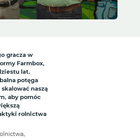
go gracza w
tformy Farmbox,
iestu lat.
obalna potęga
j skalować naszą
im, aby pomóc
większą
ktyki rolnictwa
rolnictwa,