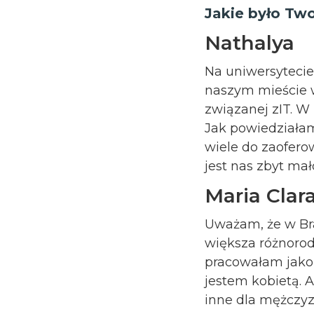
Jakie było Two
Nathalya
Na uniwersytecie
naszym mieście w
związanej zIT. W
Jak powiedział
wiele do zaofero
jest nas zbyt mał
Maria Clar
Uważam, że w Bra
większa różnorod
pracowałam jako 
jestem kobietą. A
inne dla mężczyz