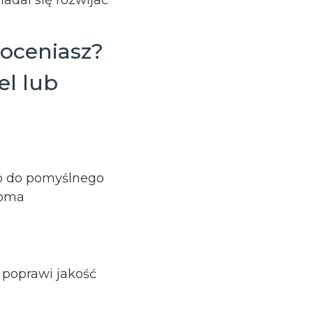
doceniasz?
el lub
go do pomyślnego
loma
poprawi jakość