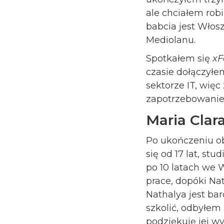
ale chciałem rob
babcia jest Włos
Mediolanu.
Spotkałem się
x
czasie dołączyłe
sektorze IT, wię
zapotrzebowanie 
Maria Clar
Po ukończeniu ob
się od 17 lat, st
po 10 latach we
prace, dopóki Na
Nathalya jest bar
szkolić, odbyłem
podziękuję jej w