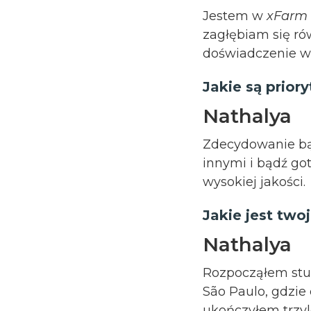
Jestem w
xFarm
zagłębiam się r
doświadczenie w 
Jakie są prior
Nathalya
Zdecydowanie bą
innymi i bądź go
wysokiej jakości.
Jakie jest two
Nathalya
Rozpocząłem stud
São Paulo, gdzie 
ukończyłem trzyl