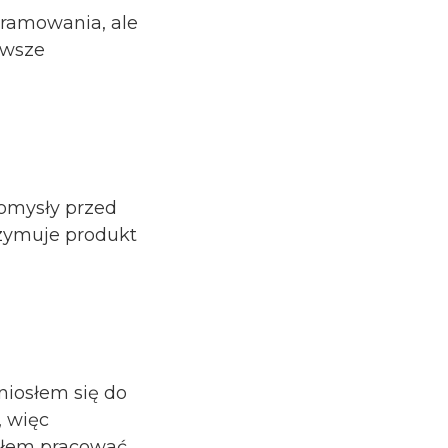
ramowania, ale
rwsze
omysły przed
rzymuje produkt
niosłem się do
, więc
ąłem pracować,