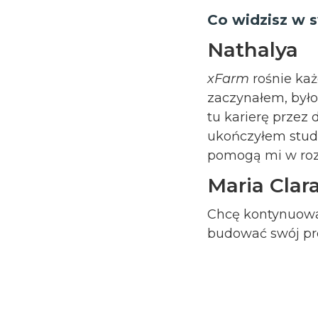
Co widzisz w s
Nathalya
xFarm
rośnie każ
zaczynałem, było 
tu karierę przez 
ukończyłem studi
pomogą mi w ro
Maria Clar
Chcę kontynuować
budować swój pr