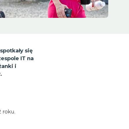
 spotkały się
espole IT na
anki i
.
 roku.