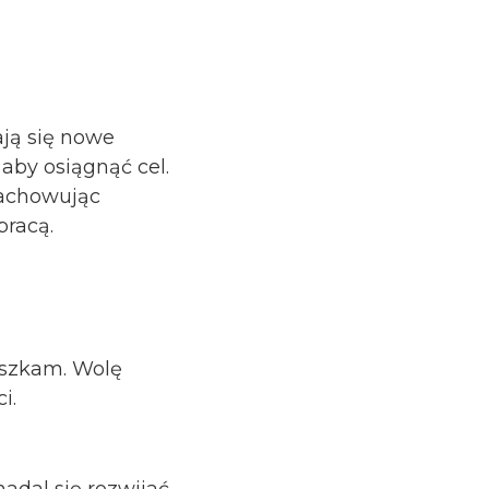
iają się nowe
 aby osiągnąć cel.
zachowując
pracą.
ieszkam. Wolę
i.
nadal się rozwijać