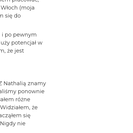
o Włoch (moja
m się do
ce i po pewnym
duży potencjał w
, że jest
Z Nathalią znamy
tkaliśmy ponownie
wałem różne
 Widziałem, że
zacząłem się
 Nigdy nie