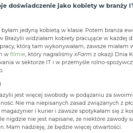
je doświadczenie jako kobiety w branży I
 byłam jedyną kobietą w klasie. Potem branża ew
 Brazylii widziałam kobiety pracujące w każdej d
 pracy, którą tam wykonywałam, zawsze miałam w
am w
filmie
, który nagraliśmy
xFarm
z okazji Dnia 
wania w sektorze IT i w przemyśle rolno-spożywcz
o.
a
zylii jest więcej swobody w podążaniu za swoimi 
ność. Nie ma niepisanych zasad związanych z pł
magazynier i kurier i zawsze spotykałam się z k
le nigdzie nie jest napisane, że niektóre zawody są
n. Mam nadzieję, że będzie więcej otwartości.