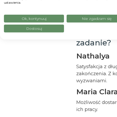
ustawienia.
i pracować tutaj.
Aspekt two
Ok, kontynuuj
Nie zgadzam się
A może ja
Dostosuj
zadanie?
Nathalya
Satysfakcja z dł
zakończenia. Z k
wyzwaniami.
Maria Clar
Możliwość dosta
ich pracy.