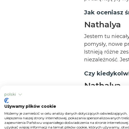
Jak oceniasz 
Nathalya
Jestem tu niecały 
pomysły, nowe pro
Istnieją różne z
niezależność. Je
Czy kiedykolw
Nathalya
polski
Tęsknię za rodzin
myśleć o swoim r
Używamy plików cookie
Możemy je zamieścić w celu analizy danych dotyczących odwiedzających,
Maria Clar
ulepszenia naszej strony internetowej, pokazania spersonalizowanych treści
zapewnienia Państwu wspaniałego doświadczenia na stronie internetowej
uzyskać więcej informacji na temat plików cookie, których używamy, otw
Nie mógłbym wróci