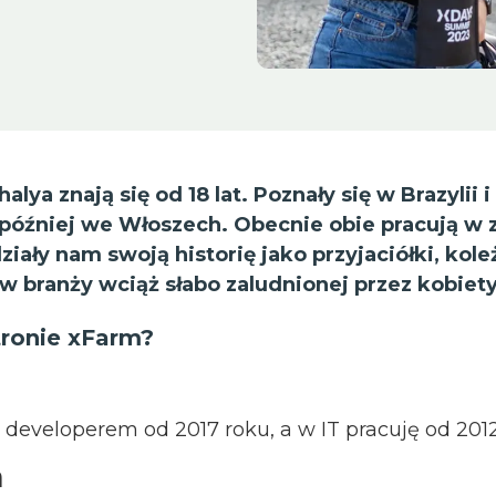
halya znają się od 18 lat. Poznały się w Brazylii i
 później we Włoszech. Obecnie obie pracują w z
ały nam swoją historię jako przyjaciółki, koleż
 w branży wciąż słabo zaludnionej przez kobiety
tronie xFarm?
 developerem od 2017 roku, a w IT pracuję od 2012
a