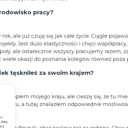
środowisko pracy?
rok, ale już czuję się jak całe życie. Ciągle pojaw
jekty. Jest dużo elastyczności i chęci współpracy,
espoły, ale ostatecznie wszyscy pracujemy razem, 
st wiele okazji do poznania kolegów również poza 
iek tęskniłeś za swoim krajem?
ą i ciepłem mojego kraju, ale cieszę się, że tu m
ozwoju, a tutaj znalazłem odpowiednie możliwośc
a
 i
. Aby
órz
ć do Brazylii, choć tęsknię też za rodziną. Chcę 