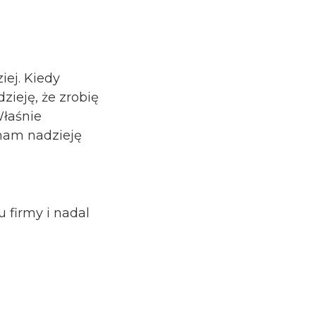
iej. Kiedy
zieję, że zrobię
Właśnie
 mam nadzieję
 firmy i nadal