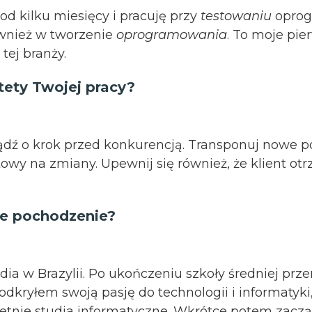
od kilku miesięcy i pracuję przy
testowaniu
oprog
ównież w tworzenie
oprogramowania
. To moje pie
tej branży.
ytety Twojej pracy?
dź o krok przed konkurencją. Transponuj nowe p
towy na zmiany. Upewnij się również, że klient ot
je pochodzenie?
ia w Brazylii. Po ukończeniu szkoły średniej prze
odkryłem swoją pasję do technologii i informatyki
etnie studia informatyczne. Wkrótce potem zacz