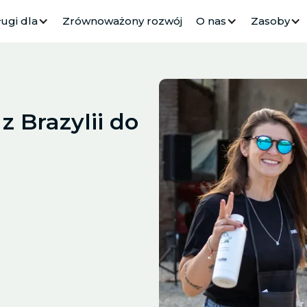
ugi dla
Zrównoważony rozwój
O nas
Zasoby
z Brazylii do