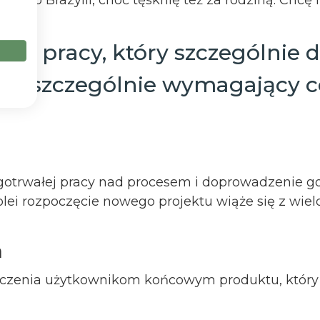
jej pracy, który szczególnie 
kiś szczególnie wymagający c
ugotrwałej pracy nad procesem i doprowadzenie 
olei rozpoczęcie nowego projektu wiąże się z wie
a
rczenia użytkownikom końcowym produktu, który 