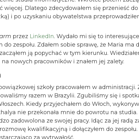
ić więcej. Dlatego zdecydowałem się przenieść d
zką) i po uzyskaniu obywatelstwa przeprowadziłe
Farm
przez
LinkedIn
. Wydało mi się to interesują
m do zespołu. Zdałem sobie sprawę, że Maria ma 
c zacząłem ją popychać w tym kierunku. Wiedziałem
na nowych pracowników i znałem jej zalety.
a
owiązkowej szkoły pracowałem w administracji. 
udiowaliśmy razem w Brazylii. Zgubiliśmy się i spo
 Włoszech. Kiedy przyjechałem do Włoch, wykony
thalya nie przekonała mnie do powrotu na studia.
dzo zadowolona ze swojej pracy. Idąc za jej radą 
 rozmowę kwalifikacyjną i dołączyłem do zespołu.
ystarczająco za wytrwałość.