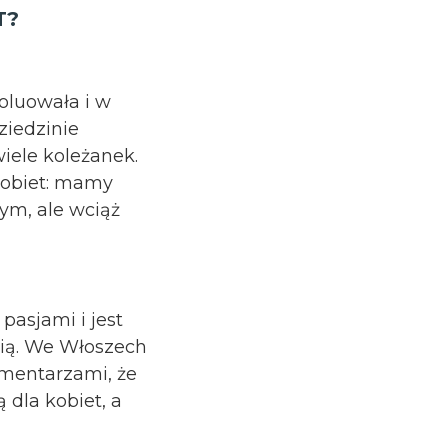
T?
oluowała i w
ziedzinie
iele koleżanek.
Kobiet: mamy
ym, ale wciąż
pasjami i jest
cią. We Włoszech
omentarzami, że
 dla kobiet, a