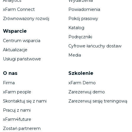
Analytics
Wydarzenia
xFarm Connect
Powiadomienia
Zrównoważony rozwój
Pokój prasowy
Katalog
Wsparcie
Podręczniki
Centrum wsparcia
Cyfrowe łańcuchy dostaw
Aktualizacje
Media
Usługi państwowe
O nas
Szkolenie
Firma
xFarm Demo
xFarm people
Zarezerwuj demo
Skontaktuj się z nami
Zarezerwuj sesję treningową
Pracuj z nami
xFarm4future
Zostań partnerem