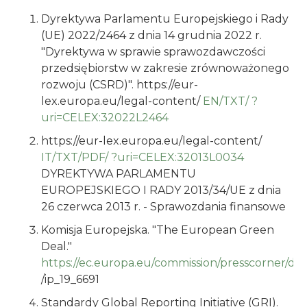
Dyrektywa Parlamentu Europejskiego i Rady
(UE) 2022/2464 z dnia 14 grudnia 2022 r.
"Dyrektywa w sprawie sprawozdawczości
przedsiębiorstw w zakresie zrównoważonego
rozwoju (CSRD)". https://eur-
lex.europa.eu/legal-content/
EN/TXT/
?
uri=CELEX:32022L2464
https://eur-lex.europa.eu/legal-content/
IT/TXT/PDF/
?uri=CELEX:32013L0034
DYREKTYWA PARLAMENTU
EUROPEJSKIEGO I RADY 2013/34/UE z dnia
26 czerwca 2013 r. - Sprawozdania finansowe
Komisja Europejska. "The European Green
Deal."
https://ec.europa.eu/commission/presscorner/det
/ip_19_6691
Standardy Global Reporting Initiative (GRI).