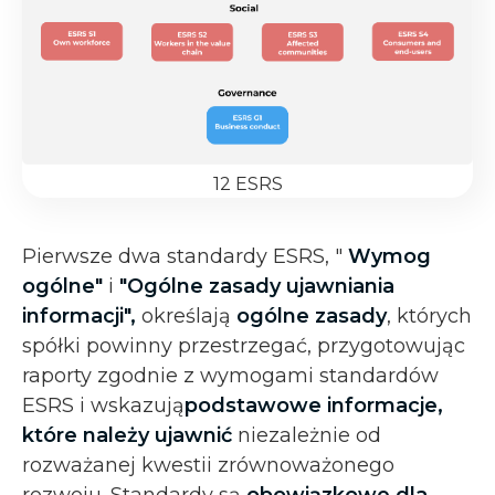
12 ESRS
Pierwsze dwa standardy ESRS, "
Wymog
ogólne"
i
"Ogólne zasady ujawniania
informacji",
określają
ogólne zasady
, których
spółki powinny przestrzegać, przygotowując
raporty zgodnie z wymogami standardów
ESRS i wskazują
podstawowe informacje,
które należy ujawnić
niezależnie od
rozważanej kwestii zrównoważonego
rozwoju. Standardy są
obowiązkowe dla