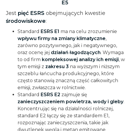
E5
Jest
pięć
ESRS
obejmujących kwestie
środowiskowe
:
Standard
ESRS E1
ma na celu zrozumienie
wpływu firmy na zmiany klimatyczne
,
zarówno pozytywnego, jak i negatywnego,
oraz ocenę jej
działań łagodzących
. Wymaga
to od firm
kompleksowej analizy ich emisji
, w
tym emisji z
zakresu 3
na wyższym i niższym
szczeblu łańcucha produkcyjnego, które
często stanowią znaczną część całkowitych
emisji, zwłaszcza w rolnictwie.
Standard
ESRS E2
zajmuje się
zanieczyszczeniem powietrza, wody i gleby
.
Koncentrując się na działalności rolniczej,
standard E2 łączy się ze standardem E1,
rozpoznając zanieczyszczenia, takie jak
dwutlenek węgla i metan emitowane