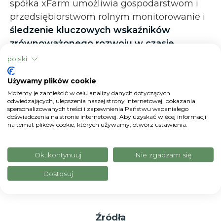
spółka xFarm umożliwia gospodarstwom i
przedsiębiorstwom rolnym monitorowanie i
śledzenie kluczowych wskaźników
zrównoważonego rozwoju w czasie
rzeczywistym
. W szczególności platforma
polski
xFarm oferuje
zintegrowane rozwiązanie
Używamy plików cookie
skutecznie spełniające standardy E2, E3 i
Możemy je zamieścić w celu analizy danych dotyczących
E5
, dzięki swoim
modułom i systemom
odwiedzających, ulepszenia naszej strony internetowej, pokazania
wspomagania decyzji (DSS) opartym na
spersonalizowanych treści i zapewnienia Państwu wspaniałego
doświadczenia na stronie internetowej. Aby uzyskać więcej informacji
sztucznej inteligencji
. Platforma xFarm daje
na temat plików cookie, których używamy, otwórz ustawienia.
całościowy obraz zrównoważonego rozwoju
rolnictwa, od wpływu na środowisko, takiego
Ok, kontynuuj
Nie zgadzam się
jak ślad węglowy i zużycie wody, po aspekty
Dostosuj
ekonomiczne.
Źródła