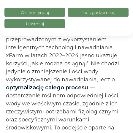
Podsumowanie
Ok, kontynuuj
Nie zgadzam się
Zestaw
konkretnych wyników
uzyskanych
Dostosuj
dzięki rygorystycznym badaniom
przeprowadzonym z wykorzystaniem
inteligentnych technologii nawadniania
xFarm w latach 2022–2024 jasno ukazuje
korzyści, jakie można osiągnąć. Nie chodzi
jedynie o zmniejszenie ilości wody
wykorzystywanej do nawadniania, lecz o
optymalizację całego procesu
—
dostarczanie roślinom odpowiedniej ilości
wody we właściwym czasie, zgodnie z ich
rzeczywistymi potrzebami fizjologicznymi
oraz specyficznymi warunkami
środowiskowymi. To podejście oparte na