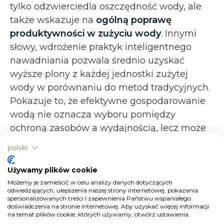
tylko odzwierciedla oszczędność wody, ale
także wskazuje na
ogólną poprawę
produktywności w zużyciu wody
. Innymi
słowy, wdrożenie praktyk inteligentnego
nawadniania pozwala średnio uzyskać
wyższe plony z każdej jednostki zużytej
wody w porównaniu do metod tradycyjnych.
Pokazuje to, że efektywne gospodarowanie
wodą nie oznacza wyboru pomiędzy
ochroną zasobów a wydajnością, lecz może
korzystnie wpływać na oba aspekty. Wzrost
polski
efektywności przekłada się na większe
zrównoważenie środowiskowe – dzięki
Używamy plików cookie
ograniczeniu poboru wody – oraz na wyższą
Możemy je zamieścić w celu analizy danych dotyczących
odwiedzających, ulepszenia naszej strony internetowej, pokazania
opłacalność dla rolnika, który osiąga lepsze
spersonalizowanych treści i zapewnienia Państwu wspaniałego
doświadczenia na stronie internetowej. Aby uzyskać więcej informacji
wyniki przy takim samym lub niższym
na temat plików cookie, których używamy, otwórz ustawienia.
zużyciu wody.