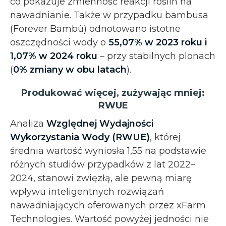
co pokazuje zmienność reakcji roślin na
nawadnianie. Także w przypadku bambusa
(Forever Bambù) odnotowano istotne
oszczędności wody o
55,07% w 2023 roku i
1,07% w 2024 roku
– przy stabilnych plonach
(
0% zmiany w obu latach
).
Produkować więcej, zużywając mniej:
RWUE
Analiza
Względnej Wydajności
Wykorzystania Wody (RWUE)
, której
średnia wartość wyniosła 1,55 na podstawie
różnych studiów przypadków z lat 2022–
2024, stanowi zwięzłą, ale pewną miarę
wpływu inteligentnych rozwiązań
nawadniających oferowanych przez xFarm
Technologies. Wartość powyżej jedności nie