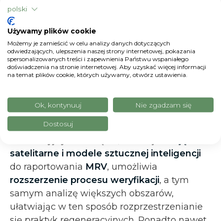
polski
Używamy plików cookie
Możemy je zamieścić w celu analizy danych dotyczących
Mapa użytkowania gruntów
odwiedzających, ulepszenia naszej strony internetowej, pokazania
spersonalizowanych treści i zapewnienia Państwu wspaniałego
doświadczenia na stronie internetowej. Aby uzyskać więcej informacji
na temat plików cookie, których używamy, otwórz ustawienia.
System MRV jako budulec zaufania
Docelowo system
MRV
jest ważnym
Ok, kontynuuj
Nie zgadzam się
narzędziem dla ruchu rolnictwa
Dostosuj
regeneracyjnego
. Wykorzystanie
innowacyjnych narzędzi, takich jak
zdjęcia
satelitarne i modele sztucznej inteligencji
do raportowania
MRV
, umożliwia
rozszerzenie procesu weryfikacji
, a tym
samym analizę większych obszarów,
ułatwiając w ten sposób rozprzestrzenianie
się praktyk regeneracyjnych. Ponadto nawet