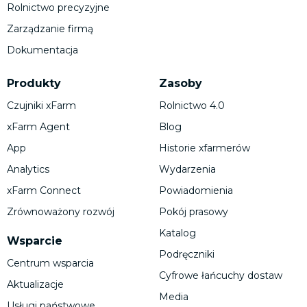
Rolnictwo precyzyjne
Zarządzanie firmą
Dokumentacja
Produkty
Zasoby
Czujniki xFarm
Rolnictwo 4.0
xFarm Agent
Blog
App
Historie xfarmerów
Analytics
Wydarzenia
xFarm Connect
Powiadomienia
Zrównoważony rozwój
Pokój prasowy
Katalog
Wsparcie
Podręczniki
Centrum wsparcia
Cyfrowe łańcuchy dostaw
Aktualizacje
Media
Usługi państwowe