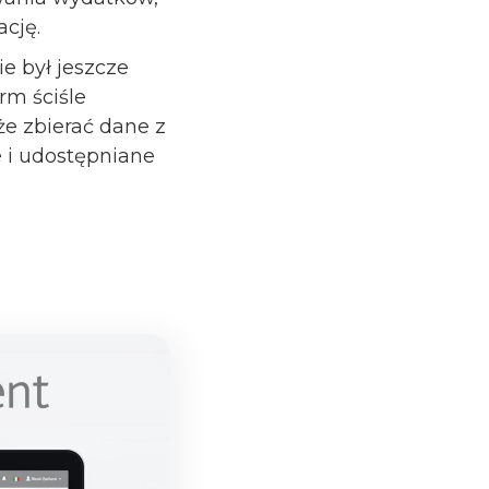
cję.
e był jeszcze
rm ściśle
e zbierać dane z
 i udostępniane