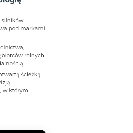
 silników
ctwa pod markami
rolnictwa,
ębiorców rolnych
alnością.
twartą ścieżką
izją
, w którym