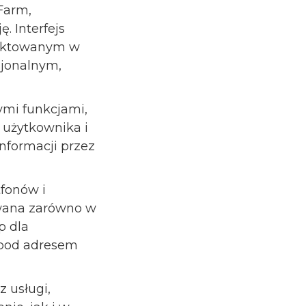
Farm,
. Interfejs
jektowanym w
sjonalnym,
ymi funkcjami,
 użytkownika i
nformacji przez
fonów i
owana zarówno w
p dla
 pod adresem
 usługi,