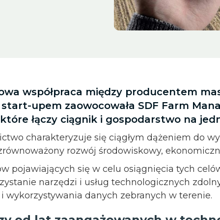
owa współpraca między producentem mas
 start-upem zaowocowała SDF Farm Man
które łączy ciągnik i gospodarstwo na jedn
ctwo charakteryzuje się ciągłym dążeniem do wyd
 zrównoważony rozwój środowiskowy, ekonomiczny
 pojawiających się w celu osiągnięcia tych celów
rzystanie narzędzi i usług technologicznych zdoln
i wykorzystywania danych zebranych w terenie.
y od lat zaangażowanych w techn