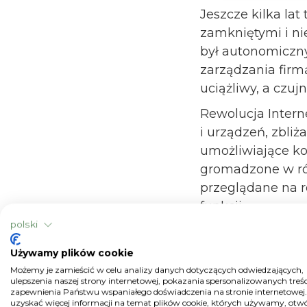
Jeszcze kilka la
zamkniętymi i n
był autonomiczny
zarządzania firm
uciążliwy, a czuj
Rewolucja Interne
i urządzeń, zbliż
umożliwiające ko
gromadzone w ró
przeglądane na 
funkcji.
polski
Przykładowo, da
prognostyczne do
Używamy plików cookie
dystrybucji środk
Możemy je zamieścić w celu analizy danych dotyczących odwiedzających,
ulepszenia naszej strony internetowej, pokazania spersonalizowanych treści
produkcji. Dane 
zapewnienia Państwu wspaniałego doświadczenia na stronie internetowej
uzyskać więcej informacji na temat plików cookie, których używamy, otw
system do autom