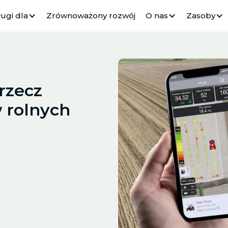
ugi dla
Zrównoważony rozwój
O nas
Zasoby
rzecz
w rolnych