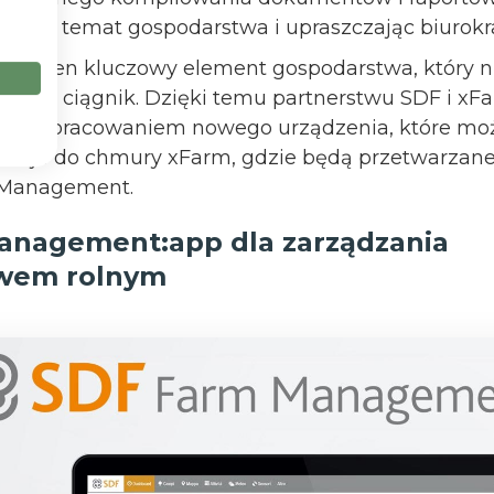
zę na temat gospodarstwa i upraszczając biurokra
k jeden kluczowy element gospodarstwa, który ni
 sieci: ciągnik. Dzięki temu partnerstwu SDF i xFa
nad opracowaniem nowego urządzenia, które moż
łać je do chmury xFarm, gdzie będą przetwarzane
Management.
anagement:app dla zarządzania
wem rolnym