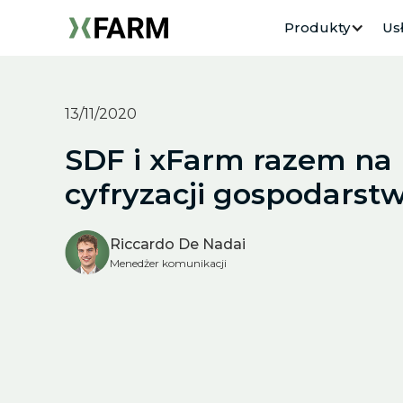
Produkty
Usł
13/11/2020
SDF i xFarm razem na 
cyfryzacji gospodarst
Riccardo De Nadai
Menedżer komunikacji