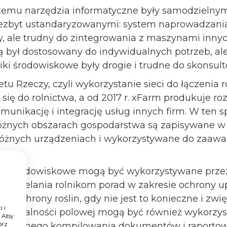
t temu narzędzia informatyczne były samodzielny
iezbyt ustandaryzowanymi: system naprowadzania
, ale trudny do zintegrowania z maszynami innyc
ą był dostosowany do indywidualnych potrzeb, al
niki środowiskowe były drogie i trudne do skonsul
tu Rzeczy, czyli wykorzystanie sieci do łączenia
a się do rolnictwa, a od 2017 r. xFarm produkuje r
munikację i integrację usług innych firm. W ten 
żnych obszarach gospodarstwa są zapisywane w
różnych urządzeniach i wykorzystywane do zaa
ne środowiskowe mogą być wykorzystywane prze
 udzielania rolnikom porad w zakresie ochrony u
ów ochrony roślin, gdy nie jest to konieczne i zwi
 i
z działalności polowej mogą być również wykorzy
. Aby
órz
atycznego kompilowania dokumentów i raporto