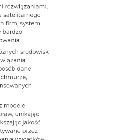
mi rozwiązaniami,
 satelitarnego
h firm, system
e bardzo
towania.
 różnych środowisk
ozwiązania
sposób dane
 chmurze,
wansowanych
z modele
praw, unikając
ększając jakość
stywane przez
wania wydatków,