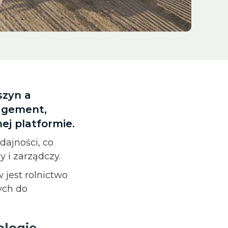
zyn a
agement,
ej platformie.
ajności, co
 i zarządczy.
 jest rolnictwo
ych do
ologię