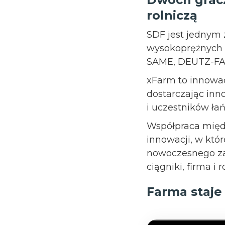
rolniczą
SDF jest jednym
wysokoprężnych 
SAME, DEUTZ-FAHR
xFarm to innowacy
dostarczając inn
i uczestników ła
Współpraca międ
innowacji, w któr
nowoczesnego za
ciągniki, firma i 
Farma staje