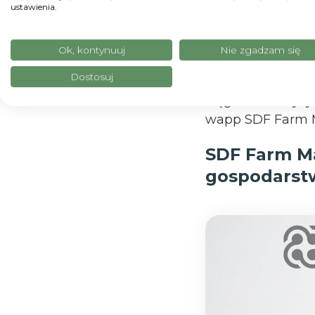
ustawienia.
zwiększając wied
Pozostawał jedna
Ok, kontynuuj
Nie zgadzam się
podłączony do tej
Dostosuj
współpracowały 
ciągników i wysy
wapp SDF Farm 
SDF Farm M
gospodarst