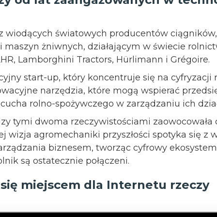
 z wiodących światowych producentów ciągników,
i maszyn żniwnych, działającym w świecie rolni
, Lamborghini Tractors, Hürlimann i Grégoire.
jny start-up, który koncentruje się na cyfryzacji 
owacyjne narzędzia, które mogą wspierać przedsi
ńcucha rolno-spożywczego w zarządzaniu ich dział
zy tymi dwoma rzeczywistościami zaowocowała o
ej wizja agromechaniki przyszłości spotyka się z w
rządzania biznesem, tworząc cyfrowy ekosystem
rolnik są ostatecznie połączeni.
 się miejscem dla Internetu rzeczy