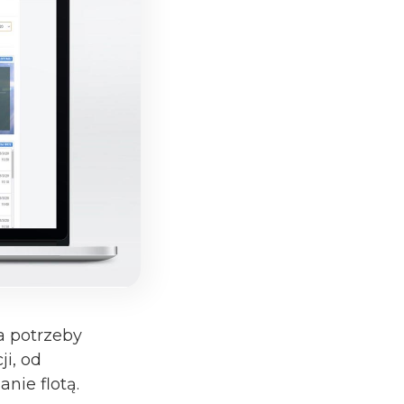
a potrzeby
i, od
nie flotą.