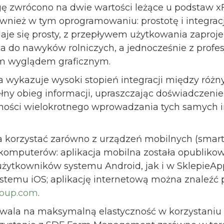
ę zwrócono na dwie wartości leżące u podstaw x
nież w tym oprogramowaniu: prostotę i integrację
aje się prosty, z przepływem użytkowania zapro
a do nawyków rolniczych, a jednocześnie z profe
m wyglądem graficznym.
a wykazuje wysoki stopień integracji między różn
łny obieg informacji, upraszczając doświadczenie
ności wielokrotnego wprowadzania tych samych i
 korzystać zarówno z urządzeń mobilnych (smart
 z komputerów: aplikacja mobilna została opublik
 użytkowników systemu Android, jak i w SklepieAp
stemu iOS; aplikację internetową można znaleźć
group.com
.
wala na maksymalną elastyczność w korzystaniu z