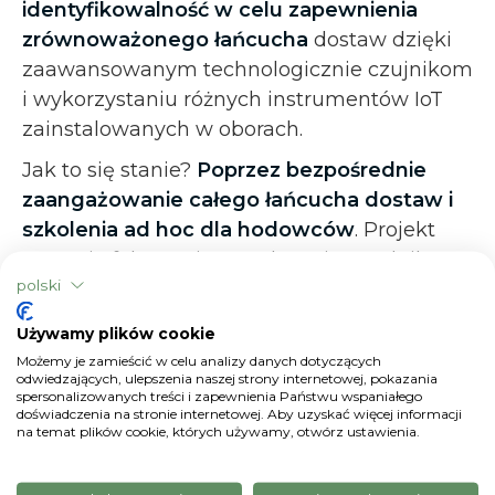
identyfikowalność w celu zapewnienia
zrównoważonego łańcucha
dostaw dzięki
zaawansowanym technologicznie czujnikom
i wykorzystaniu różnych instrumentów IoT
zainstalowanych w oborach.
Jak to się stanie?
Poprzez bezpośrednie
zaangażowanie całego łańcucha dostaw i
szkolenia ad hoc dla hodowców
. Projekt
zostanie faktycznie przedstawiony rolnikom
polski
poprzez serię spotkań zorganizowanych
przez Parmalat i menedżerów łańcucha
Używamy plików cookie
dostaw, przy wsparciu xFarm. Następnie
Możemy je zamieścić w celu analizy danych dotyczących
planowane są sesje szkoleniowe w celu
odwiedzających, ulepszenia naszej strony internetowej, pokazania
spersonalizowanych treści i zapewnienia Państwu wspaniałego
wprowadzenia xFarm i głównych funkcji
doświadczenia na stronie internetowej. Aby uzyskać więcej informacji
na temat plików cookie, których używamy, otwórz ustawienia.
narzędzia oraz działań następczych w celu
zapewnienia, że ta nowa inicjatywa zostanie