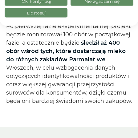
przyswojona przez hodowców.
Ok, kontynuuj
Nie zgadzam się
Dostosuj
Przyszły rozwój
Po pierwszej fazie eksperymentalnej, projekt
będzie monitorował 100 obór w początkowej
fazie, a ostatecznie będzie
śledził aż 400
obór wśród tych, które dostarczają mleko
do różnych zakładów Parmalat we
Włoszech, w celu wzbogacenia danych
dotyczących identyfikowalności produktów i
coraz większej gwarancji przejrzystości
surowców dla konsumentów, dzięki czemu
będą oni bardziej świadomi swoich zakupów.