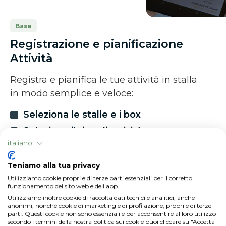
Base
Registrazione e pianificazione
Attività
Registra e pianifica le tue attività in stalla
in modo semplice e veloce:
Seleziona le stalle e i box
Seleziona il tipo di attività
italiano
Aggiungi i prodotti necessari
Assegna i compiti ai tuoi collaboratori
Teniamo alla tua privacy
Inserisci il monte ore lavorate
Utilizziamo cookie propri e di terze parti essenziali per il corretto
funzionamento del sito web e dell'app.
Utilizziamo inoltre cookie di raccolta dati tecnici e analitici, anche
anonimi, nonché cookie di marketing e di profilazione, propri e di terze
parti. Questi cookie non sono essenziali e per acconsentire al loro utilizzo
secondo i termini della nostra politica sui cookie puoi cliccare su "Accetta