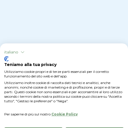
italiano
Teniamo alla tua privacy
Utilizziamo cookie propri e di terze parti essenziali per il corretto
funzionamento del sito web e dell'app.
Non hai trovato la risposta che cercavi?
Utilizziamo inoltre cookie di raccolta dati tecnici e analitici, anche
anonimi, nonché cookie di marketing e di profilazione, propri e di terze
parti. Questi cookie non sono essenziali e per acconsentire al loro utilizzo
secondo i termini della nostra politica sui cookie puoi cliccare su "Accetta
Vai al Support Center
tutto", "Gestisci le preferenze" o "Nega".
Per saperne di più sul nostro
Cookie Policy