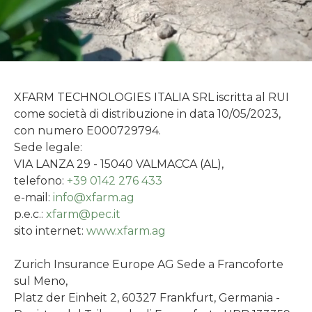
XFARM TECHNOLOGIES ITALIA SRL iscritta al RUI
come società di distribuzione in data 10/05/2023,
con numero E000729794.
Sede legale:
VIA LANZA 29 - 15040 VALMACCA (AL),
telefono:
+39 0142 276 433
e-mail:
info@xfarm.ag
p.e.c.:
xfarm@pec.it
sito internet:
www.xfarm.ag
Zurich Insurance Europe AG Sede a Francoforte
sul Meno,
Platz der Einheit 2, 60327 Frankfurt, Germania -