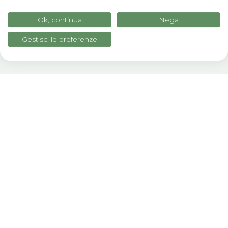
Ottieni l'indennizzo sul conto,
senza
burocrazia o periti
Ok, continua
Nega
Gestisci le preferenze