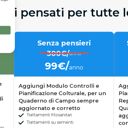
tti pensati per tutte 
Senza pensieri
300€/
anno
99€/
anno
e
Aggiungi Modulo Controlli e
Agg
Pianificazione Colturale, per un
Pia
di
Quaderno di Campo sempre
Rep
aggiornato e corretto
Qu
Trattamenti fitosanitari
agg
Trattamenti su sementi
con
oni