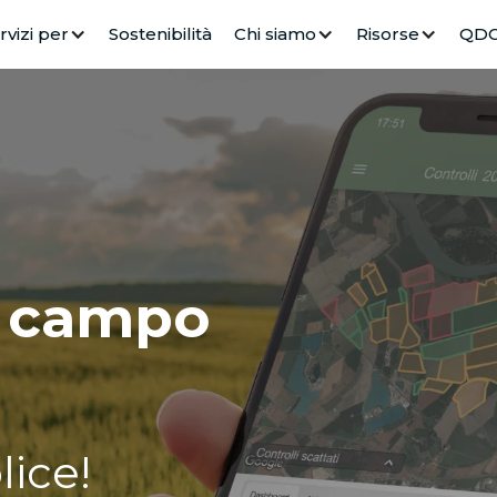
rvizi per
Sostenibilità
Chi siamo
Risorse
QD
i campo
ice!