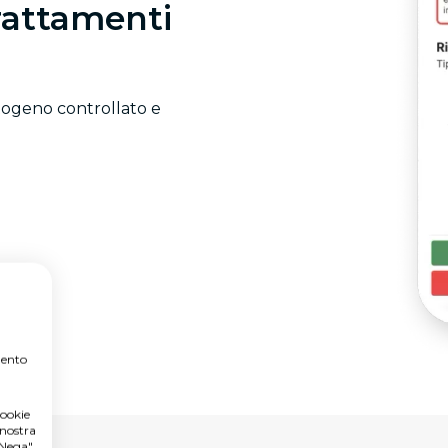
rattamenti
atogeno controllato e
mento
cookie
 nostra
"Nega".