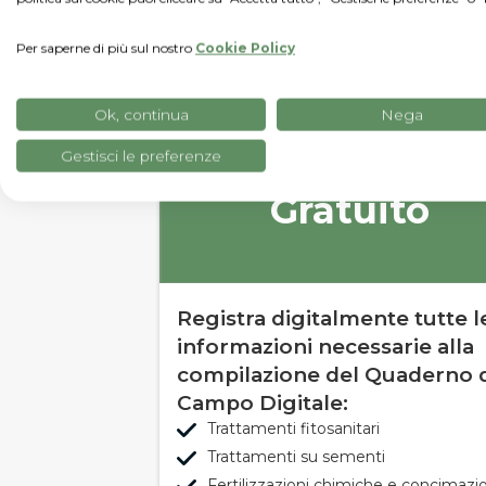
Tre pacche
Per saperne di più sul nostro
Cookie Policy
Ok, continua
Nega
Gestisci le preferenze
Start
Gratuito
Registra digitalmente tutte l
informazioni necessarie alla
compilazione del Quaderno 
Campo Digitale:
Trattamenti fitosanitari
Trattamenti su sementi
Fertilizzazioni chimiche e concimazi