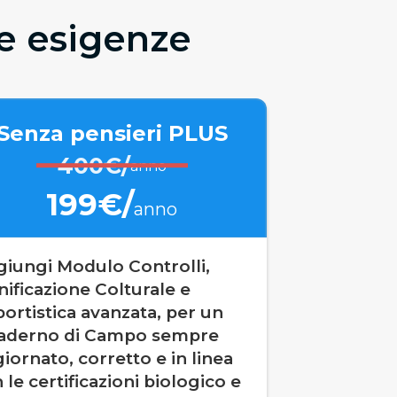
le esigenze
Senza pensieri PLUS
400€/
anno
199€/
anno
iungi Modulo Controlli,
nificazione Colturale e
ortistica avanzata, per un
aderno di Campo sempre
iornato, corretto e in linea
 le certificazioni biologico e