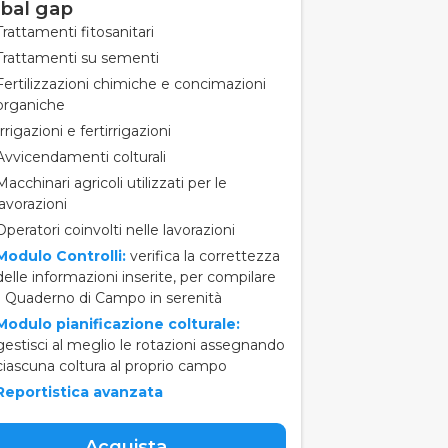
bal gap
Trattamenti fitosanitari
Trattamenti su sementi
Fertilizzazioni chimiche e concimazioni
organiche
Irrigazioni e fertirrigazioni
Avvicendamenti colturali
Macchinari agricoli utilizzati per le
lavorazioni
Operatori coinvolti nelle lavorazioni
Modulo Controlli:
verifica la correttezza
delle informazioni inserite, per compilare
il Quaderno di Campo in serenità
Modulo pianificazione colturale:
gestisci al meglio le rotazioni assegnando
ciascuna coltura al proprio campo
Reportistica avanzata
Acquista