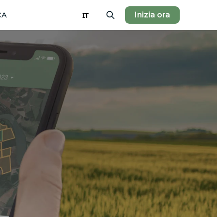
CA
Inizia ora
IT