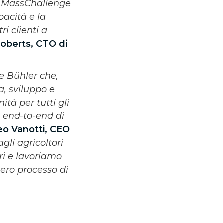
i MassChallenge
acità e la
i clienti a
Roberts, CTO di
e Bühler che,
a, sviluppo e
à per tutti gli
e end-to-end di
o Vanotti, CEO
li agricoltori
ri e lavoriamo
ntero processo di