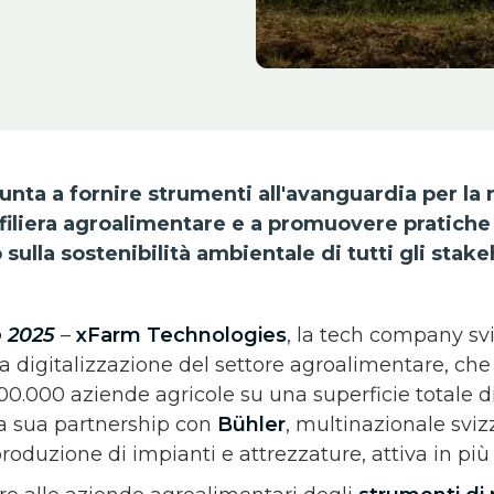
unta a fornire strumenti all'avanguardia per la r
 filiera agroalimentare e a promuovere pratich
sulla sostenibilità ambientale di tutti gli stake
 2025
–
xFarm Technologies
, la tech company sv
la digitalizzazione del settore agroalimentare, che
00.000 aziende agricole su una superficie totale di
la sua partnership con
Bühler
, multinazionale sviz
roduzione di impianti e attrezzature, attiva in più 