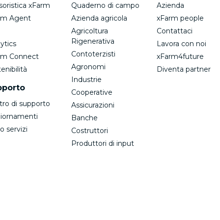
soristica xFarm
Quaderno di campo
Azienda
rm Agent
Azienda agricola
xFarm people
Agricoltura
Contattaci
Rigenerativa
ytics
Lavora con noi
Contoterzisti
rm Connect
xFarm4future
Agronomi
enibilità
Diventa partner
Industrie
pporto
Cooperative
tro di supporto
Assicurazioni
iornamenti
Banche
o servizi
Costruttori
Produttori di input