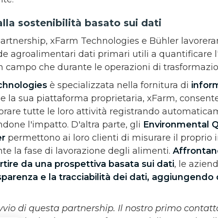
la sostenibilità basato sui dati
partnership, xFarm Technologies e Bühler lavorer
de agroalimentari dati primari utili a quantificare 
 in campo che durante le operazioni di trasformazi
chnologies
è specializzata nella fornitura di
inform
e la sua piattaforma proprietaria, xFarm, consent
orare tutte le loro attività registrando automatica
ndone l'impatto. D'altra parte, gli
Environmental Q
er
permettono ai loro clienti di misurare il proprio
e la fase di lavorazione degli alimenti.
Affrontan
artire da una prospettiva basata sui dati
, le azien
sparenza e la tracciabilità dei dati, aggiungendo 
vvio di questa partnership. Il nostro primo contatto