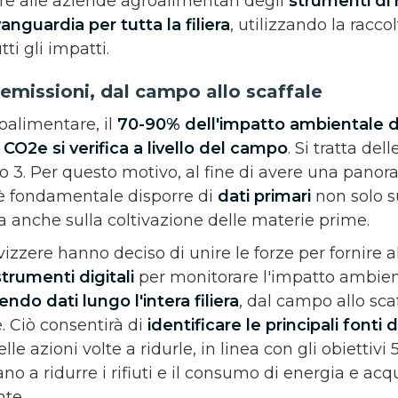
nire alle aziende agroalimentari degli
strumenti di
anguardia per tutta la filiera
, utilizzando la racco
ti gli impatti.
 emissioni, dal campo allo scaffale
roalimentare, il
70-90% dell'impatto ambientale d
a CO2e si verifica a livello del campo
. Si tratta del
o 3. Per questo motivo, al fine di avere una panor
 è fondamentale disporre di
dati primari
non solo s
a anche sulla coltivazione delle materie prime.
izzere hanno deciso di unire le forze per fornire a
strumenti digitali
per monitorare l'impatto ambient
endo dati lungo l'intera filiera
, dal campo allo sca
. Ciò consentirà di
identificare le principali fonti 
lle azioni volte a ridurle, in linea con gli obiettivi
no a ridurre i rifiuti e il consumo di energia e acq
te.