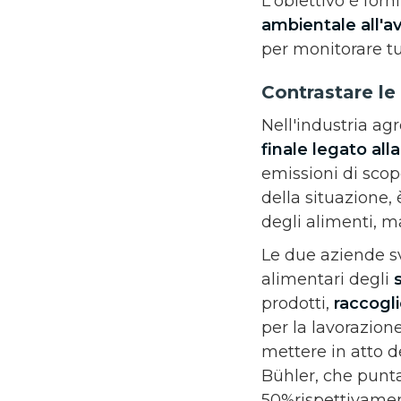
L'obiettivo è for
ambientale all'av
per monitorare tut
Contrastare le
Nell'industria ag
finale legato all
emissioni di scop
della situazione,
degli alimenti, m
Le due aziende sv
alimentari degli
prodotti,
raccogli
per la lavorazione
mettere in atto de
Bühler, che punta
50%rispettivamen