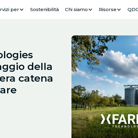
rvizi per
Sostenibilità
Chi siamo
Risorse
QD
logies
aggio della
ntera catena
tare