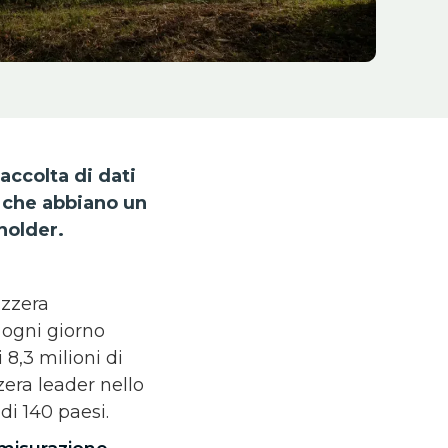
accolta di dati
e che abbiano un
holder.
izzera
 ogni giorno
 8,3 milioni di
zera leader nello
di 140 paesi.