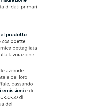
 misurazione
lta di dati primari
el prodotto
le cosiddette
amica dettagliata
ulla lavorazione
lle aziende
ale dei loro
ffale, passando
di emissioni
e di
 50-50-50 di
ua del