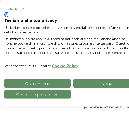
quando xFarm Tec
italiano
Switzerland, e d
propria portata. 
Teniamo alla tua privacy
comprendere l'im
Utilizziamo cookie propri e di terze parti essenziali per il corretto funziona
del sito web e dell'app.
Bühler
.
Utilizziamo inoltre cookie di raccolta dati tecnici e analitici, anche anonimi,
«Sono molto orgo
nonché cookie di marketing e di profilazione, propri e di terze parti. Questi 
non sono essenziali e per acconsentire al loro utilizzo secondo i termini della
come xFarm Techno
politica sui cookie puoi cliccare su "Accetta tutto", "Gestisci le preferenze" o 
innovazione. Que
Per saperne di più sul nostro
Cookie Policy
attori dell'indus
ciò che accade lu
di xFarm Techno
Ok, continua
Nega
per gli agricolto
Gestisci le preferenze
con più di 100 fil
produzione alimen