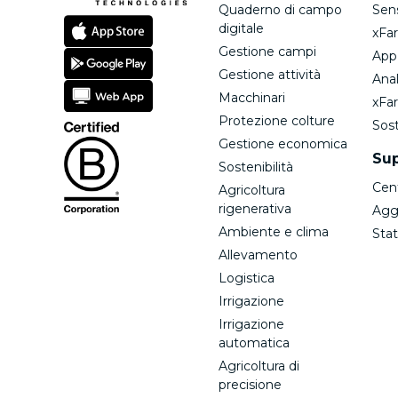
Quaderno di campo
Sen
digitale
xFa
Gestione campi
App
Gestione attività
Anal
Macchinari
xFa
Protezione colture
Sost
Gestione economica
Su
Sostenibilità
Cen
Agricoltura
rigenerativa
Agg
Ambiente e clima
Stat
Allevamento
Logistica
Irrigazione
Irrigazione
automatica
Agricoltura di
precisione