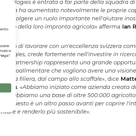
hnologies è entrata a far parte della squadra d
a allora ha aumentato notevolmente le proprie cap
Può svolgere un ruolo importante nell'aiutare inostr
patto della loro impronta agricola»
afferma
Ian 
mento
glioso di lavorare con un'eccellenza svizzera com
cookie
 nostra
logies, crede fortemente nell'investire in ricerc
"Nega".
sta partnership rappresenta una grande opportunit
tria agroalimentare che vogliono avere una vision
ngo la filiera, dal campo allo scaffale»
, dice
Matte
logies
.
«Abbiamo iniziato come azienda creata dag
ri, ora abbiamo una base di oltre 500.000 agricolto
iere: questo è un altro passo avanti per coprire l'i
tare e renderlo più sostenibile».