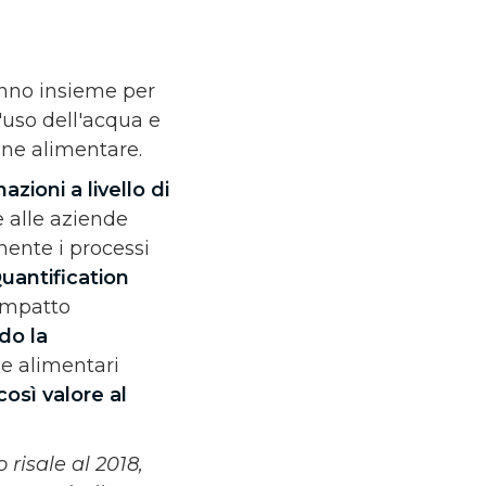
anno insieme per
l'uso dell'acqua e
one alimentare.
azioni a livello di
e alle aziende
mente i processi
uantification
 impatto
do la
de alimentari
così valore al
 risale al 2018,