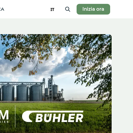
CA
Inizia ora
IT