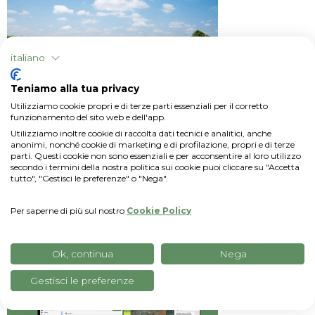
italiano
Teniamo alla tua privacy
Utilizziamo cookie propri e di terze parti essenziali per il corretto
funzionamento del sito web e dell'app.
Press release
Utilizziamo inoltre cookie di raccolta dati tecnici e analitici, anche
anonimi, nonché cookie di marketing e di profilazione, propri e di terze
KWS ITALIA, grazie alla collaborazione con xFarm
parti. Questi cookie non sono essenziali e per acconsentire al loro utilizzo
secondo i termini della nostra politica sui cookie puoi cliccare su "Accetta
Technologies, lancia #MORE: un programma per
tutto", "Gestisci le preferenze" o "Nega".
tutelare gli agricoltori contro la siccità del mais
Per saperne di più sul nostro
Cookie Policy
Ok, continua
Nega
Gestisci le preferenze