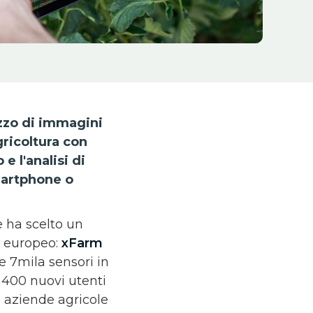
izzo di immagini
gricoltura con
e l'analisi di
martphone o
e ha scelto un
d europeo:
xFarm
e 7mila sensori in
e 400 nuovi utenti
e aziende agricole