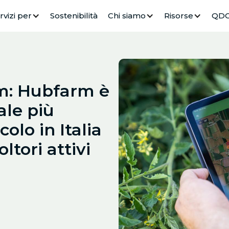
rvizi per
Sostenibilità
Chi siamo
Risorse
QD
rm: Hubfarm è
ale più
colo in Italia
ltori attivi