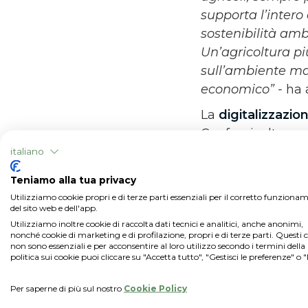
supporta l’intero
sostenibilità amb
Un’agricoltura pi
sull’ambiente ma 
economico” -
ha 
La
digitalizzazion
Confagricoltura c
dati, con benefici
italiano
nelle strategie di
Teniamo alla tua privacy
Food, promuovend
Utilizziamo cookie propri e di terze parti essenziali per il corretto funziona
l'ecosistema agr
del sito web e dell'app.
Utilizziamo inoltre cookie di raccolta dati tecnici e analitici, anche anonimi,
nonché cookie di marketing e di profilazione, propri e di terze parti. Questi 
non sono essenziali e per acconsentire al loro utilizzo secondo i termini della
politica sui cookie puoi cliccare su "Accetta tutto", "Gestisci le preferenze" o 
Per saperne di più sul nostro
Cookie Policy