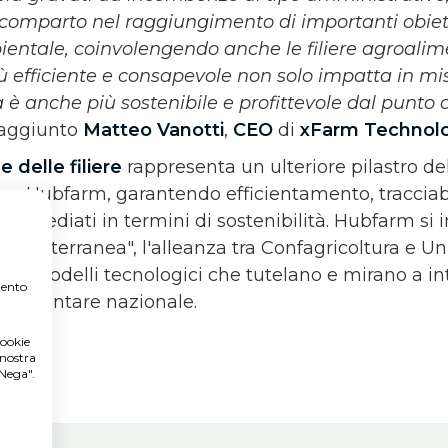
 comparto nel raggiungimento di importanti obiett
ientale, coinvolengendo anche le filiere agroalim
ù efficiente e consapevole non solo impatta in mis
è anche più sostenibile e profittevole dal punto d
aggiunto
Matteo Vanotti
,
CEO
di
xFarm Technol
e delle filiere
rappresenta un ulteriore pilastro del
on Hubfarm, garantendo efficientamento, tracciabil
 immediati in termini di sostenibilità. Hubfarm si i
 "Mediterranea", l'alleanza tra Confagricoltura e Un
o modelli tecnologici che tutelano e mirano a in
mento
oalimentare nazionale.
cookie
 nostra
"Nega".