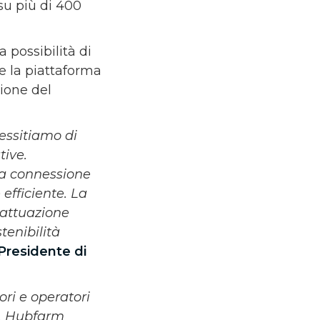
 su più di 400
 possibilità di
 la piattaforma
ione del
cessitiamo di
tive.
la connessione
efficiente. La
’attuazione
stenibilità
Presidente di
ori e operatori
o, Hubfarm