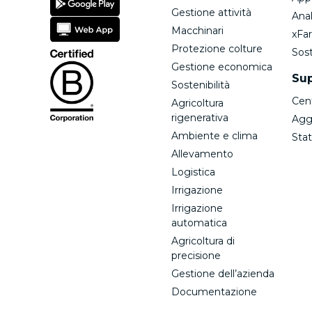
Gestione attività
Anal
Macchinari
xFa
Protezione colture
Sost
Gestione economica
Su
Sostenibilità
Cen
Agricoltura
rigenerativa
Agg
Ambiente e clima
Stat
Allevamento
Logistica
Irrigazione
Irrigazione
automatica
Agricoltura di
precisione
Gestione dell’azienda
Documentazione