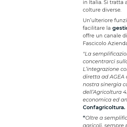
in Italia. Si trat
colture diverse.
Un’ulteriore funz
facilitare la
gesti
offre un canale d
Fascicolo Aziend
"La semplificazio
concentrarci sull
L’integrazione co
diretta ad AGEA o
nostra sinergia 
dell’Agricoltura 4
economica ed am
Confagricoltura.
“
Oltre a semplifi
agricoli, sempre