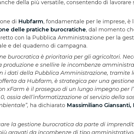
ta anche della più versatile, consentendo di lavorare
ione di
Hubfarm
, fondamentale per le imprese, è la
one delle pratiche burocratiche
, dal momento che
iretto con la Pubblica Amministrazione per la gest
ale e del quaderno di campagna.
ne burocratica è prioritaria per gli agricoltori. Ne
a produzione e snellire le incombenze amministra
n i dati della Pubblica Amministrazione, tramite 
fferta da Hubfarm, è strategica per una gestione 
con xFarm è il proseguo di un lungo impegno per l
.0, ossia dell’informatizzazione al servizio della so
bientale”,
ha dichiarato
Massimiliano Giansanti, 
care la gestione burocratica da parte di imprendit
 più gravati da incombenze di tipo amministrativ