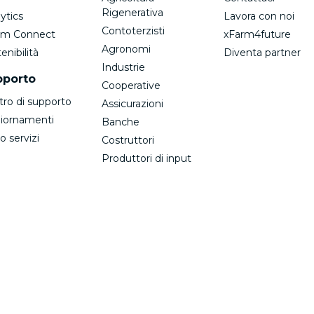
Rigenerativa
ytics
Lavora con noi
Contoterzisti
rm Connect
xFarm4future
Agronomi
enibilità
Diventa partner
Industrie
pporto
Cooperative
tro di supporto
Assicurazioni
iornamenti
Banche
o servizi
Costruttori
Produttori di input