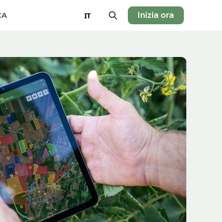
CA
Inizia ora
IT