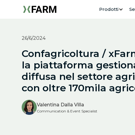
Prodotti
Se
26/6/2024
Confagricoltura / xFa
la piattaforma gestion
diffusa nel settore agri
con oltre 170mila agrico
Valentina Dalla Villa
Communication & Event Specialist