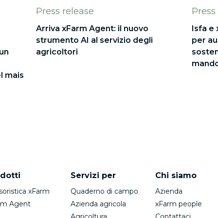
Press release
Press
Arriva xFarm Agent: il nuovo
Isfa e
strumento AI al servizio degli
per au
 un
agricoltori
sosteni
mandor
el mais
dotti
Servizi per
Chi siamo
soristica xFarm
Quaderno di campo
Azienda
rm Agent
Azienda agricola
xFarm people
Agricoltura
Contattaci