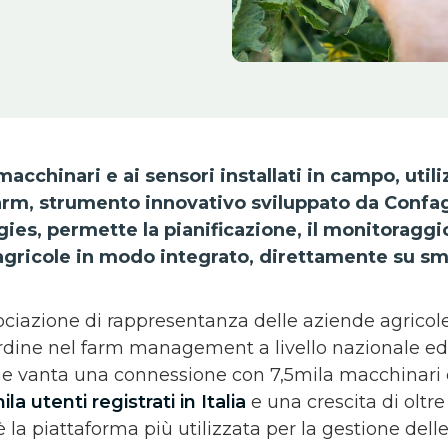
acchinari e ai sensori installati in campo, util
farm, strumento innovativo sviluppato da Confa
es, permette la pianificazione, il monitoraggio 
à agricole in modo integrato, direttamente su s
ociazione di rappresentanza delle aziende agricol
ordine nel farm management a livello nazionale e
he vanta una connessione con 7,5mila macchinari 
la utenti registrati in Italia
e una crescita di oltr
è la piattaforma più utilizzata per la gestione dell