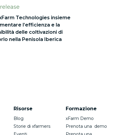
 release
 xFarm Technologies insieme
mentare l’efficienza e la
bilità delle coltivazioni di
lo nella Penisola Iberica
Risorse
Formazione
Blog
xFarm Demo
Storie di xfarmers
Prenota una demo
Eventi
Prenota una