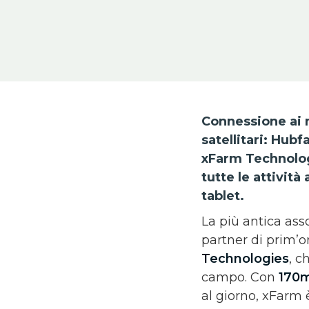
Connessione ai m
satellitari: Hub
xFarm Technologi
tutte le attivit
tablet.
La più antica ass
partner di prim’
Technologies
, c
campo. Con
170mi
al giorno, xFarm 