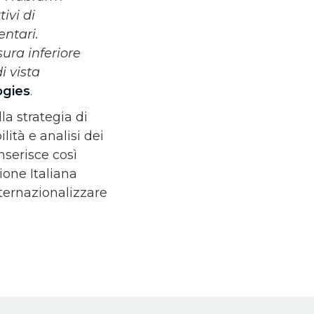
ivi di
entari.
ura inferiore
i vista
ogies
.
la strategia di
ità e analisi dei
nserisce così
ione Italiana
ternazionalizzare