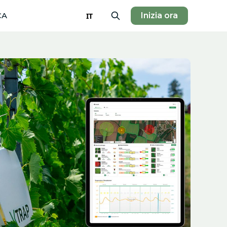
CA
Inizia ora
IT