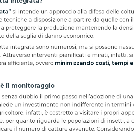
tta integrata?
rata”
si intende un approccio alla difesa delle coltu
le tecniche a disposizione a partire da quelle con 
 a proteggere la produzione mantenendo la densit
to della soglia di danno economico.
lotta integrata sono numerosi, ma si possono rias
a
. Attraverso interventi pianificati e mirati, infatti, s
era efficiente, ovvero
minimizzando costi, tempi e
 è il monitoraggio
 senza dubbio il primo passo nell’adozione di una s
hiede un investimento non indifferente in termini
coltore, infatti, è costretto a visitare i propri a
 per quanto riguarda le popolazioni di insetti, a c
ficare il numero di catture avvenute. Considerando 