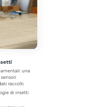
setti
damentali: una
 sensori
ati raccolti.
gie di insetti