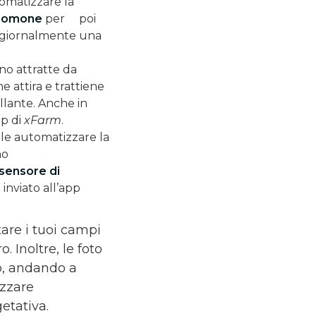
matizzare la
romone
per poi
a giornalmente una
no attratte da
he attira e trattiene
llante. Anche in
pp di
xFarm
.
bile automatizzare la
no
sensore di
 inviato all’app
tare i tuoi campi
 Inoltre, le foto
pp, andando a
izzare
etativa.