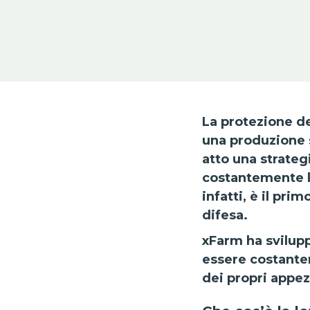
La protezione de
una produzione s
atto una strateg
costantemente l
infatti, è il pri
difesa.
xFarm ha svilupp
essere costantem
dei propri appez