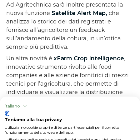
Ad Agritechnica sarà inoltre presentata la
nuova funzione
Satellite Alert Map,
che
analizza lo storico dei dati registrati e
fornisce all’agricoltore un feedback
sull’andamento della coltura, in un’ottica
sempre più predittiva.
Un’altra novità è
xFarm Crop Intelligence
,
innovativo strumento rivolto alle food
companies e alle aziende fornitrici di mezzi
tecnici per l’agricoltura, che permette di
individuare e visualizzare la distribuzione
delle colture in vaste aree geografiche, oltre
italiano
ai confini di ciascun campo coltivato, da
remoto e attraverso un’unica piattaforma.
Teniamo alla tua privacy
Ciò significa che, con pochi click, si potrà
Utilizziamo cookie propri e di terze parti essenziali per il corretto
funzionamento del sito web e dell'app.
scoprire quali colture sono presenti in una
Utilizziamo inoltre cookie di raccolta dati tecnici e analitici, anche