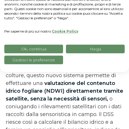
determinata area geografica, stato o regione,
anonimi, nonché cookie di marketing e di profilazione, propri e di terze
parti. Questi cookie non sono essenziali e per acconsentire al loro utilizzo
anche al di fuori della propria filiera.
secondo i termini della nostra politica sui cookie puoi cliccare su "Accetta
tutto", "Gestisci le preferenze" o "Nega".
Ad Agritechnica verrà presentato anche
l’
ultimo aggiornamento del Sistema di
Per saperne di più sul nostro
Cookie Policy
Supporto alle Decisioni (DSS) Modulo
irrigazione,
che permetterà l’irrigazione
Ok, continua
Nega
sensorless per supportare sempre più
agricoltori nell’uso efficiente risorse irrigue.
Gestisci le preferenze
Una volta stabilite le parcelle con le relative
colture, questo nuovo sistema permette di
effettuare una
valutazione del contenuto
idrico fogliare (NDWI) direttamente tramite
satellite, senza la necessità di sensori,
o
coniugando i rilevamenti satellitari con i dati
raccolti dalla sensoristica in campo. Il DSS
riesce così a calcolare il bilancio idrico e a