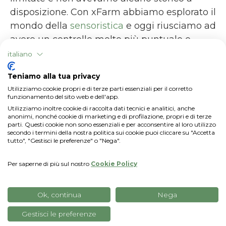
disposizione. Con xFarm abbiamo esplorato il
mondo della
sensoristica
e oggi riusciamo ad
avere un controllo molto più puntuale e
capillare dei nostri campi, aspetto sempre
italiano
più importante visto il clima ogni anno più
Teniamo alla tua privacy
imprevedibile. Per farlo abbiamo installato
Utilizziamo cookie propri e di terze parti essenziali per il corretto
una stazione meteo e un sensore di umidità
funzionamento del sito web e dell'app.
del suolo. Questi ci restituiscono molti dati e
Utilizziamo inoltre cookie di raccolta dati tecnici e analitici, anche
anonimi, nonché cookie di marketing e di profilazione, propri e di terze
ci permettono di controllare gli
parti. Questi cookie non sono essenziali e per acconsentire al loro utilizzo
secondo i termini della nostra politica sui cookie puoi cliccare su "Accetta
appezzamenti in ogni momento, anche da
tutto", "Gestisci le preferenze" o "Nega".
remoto; riceviamo inoltre anche consigli di
tipo agronomico, per esempio legati alle
Per saperne di più sul nostro
Cookie Policy
attività di irrigazione o per i trattamenti.
Ok, continua
Nega
Gestisci le preferenze