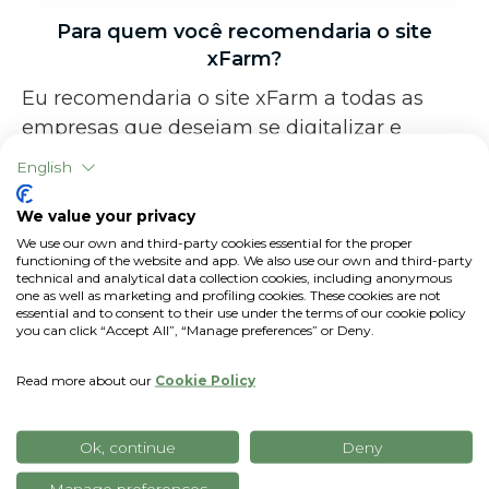
Para quem você recomendaria o site
xFarm?
Eu recomendaria o site xFarm a todas as
empresas que desejam se digitalizar e
precisam de uma ferramenta com a qual
English
possam gerenciar sua empresa em 360
graus de maneira simples e eficaz.
We value your privacy
We use our own and third-party cookies essential for the proper
functioning of the website and app. We also use our own and third-party
technical and analytical data collection cookies, including anonymous
one as well as marketing and profiling cookies. These cookies are not
essential and to consent to their use under the terms of our cookie policy
you can click “Accept All”, “Manage preferences” or Deny.
Read more about our
Cookie Policy
Ok, continue
Deny
Manage preferences