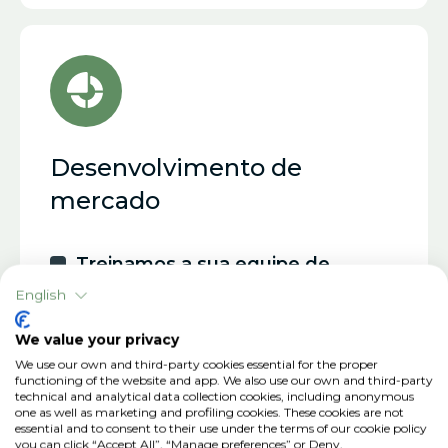
Desenvolvimento de
mercado
Treinamos a sua equipe de
vendas
English
Treinamos seus clientes em
We value your privacy
tecnologia
We use our own and third-party cookies essential for the proper
functioning of the website and app. We also use our own and third-party
Desenvolvemos planos de
technical and analytical data collection cookies, including anonymous
one as well as marketing and profiling cookies. These cookies are not
promoção digital
essential and to consent to their use under the terms of our cookie policy
you can click “Accept All”, “Manage preferences” or Deny.