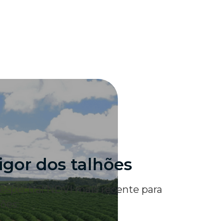
igor dos talhões
espectral NDVI mais recente para
ões: