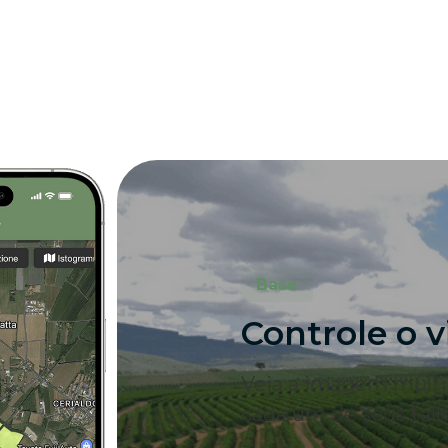
Base
Controle o v
Veja a imagem multi
cada um de seus talh