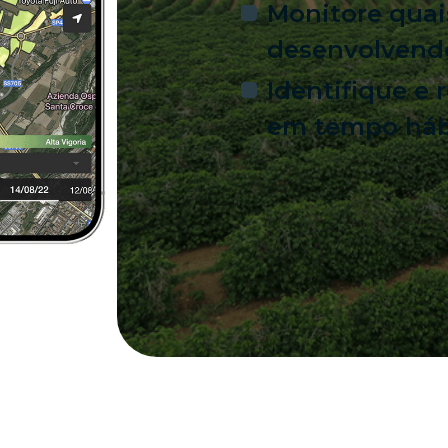
Monitore quais
desenvolvend
Identifique e 
em tempo háb