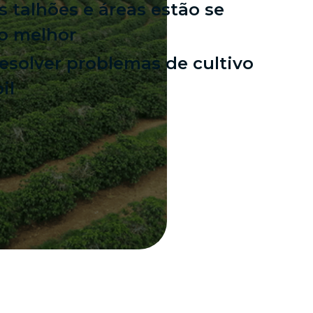
 talhões e áreas estão se
o melhor
resolver problemas de cultivo
il