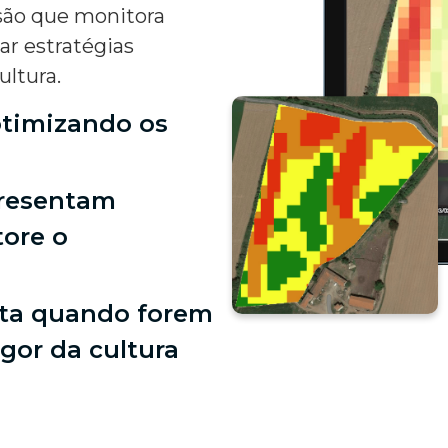
são que monitora
r estratégias
ultura.
timizando os
presentam
tore o
rta quando forem
gor da cultura