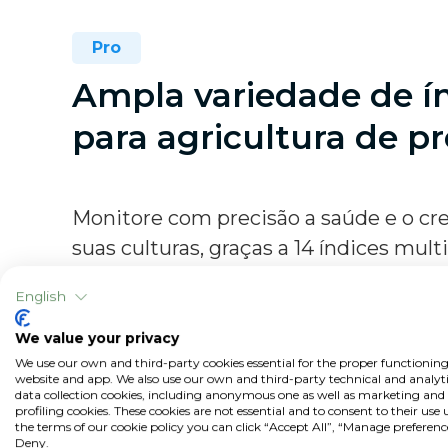
Pro
Ampla variedade de í
para agricultura de pr
Monitore com precisão a saúde e o cr
suas culturas, graças a 14 índices mult
incluindo (NDVI, NDWI, NDRE, RGB…).
English
Os diferentes índices permitem identi
We value your privacy
baixo vigor levando em conta diferent
We use our own and third-party cookies essential for the proper functioning
conteúdo de água nas folhas e a cobertu
website and app. We also use our own and third-party technical and analyti
data collection cookies, including anonymous one as well as marketing and
Além disso, existem índices para us
profiling cookies. These cookies are not essential and to consent to their use
the terms of our cookie policy you can click “Accept All”, “Manage preferenc
específicos da safra, por exemplo, qu
Deny.