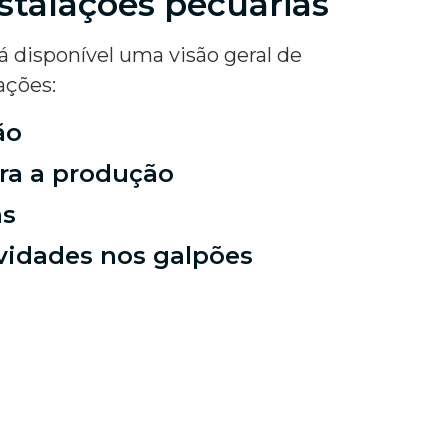
stalações pecuárias
á disponível uma visão geral de
ações:
ão
ra a produção
as
ividades nos galpões