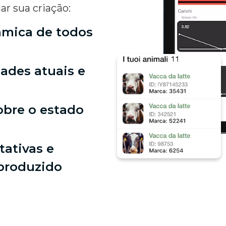
ar sua criação:
âmica de todos
dades atuais e
obre o estado
ativas e
 produzido