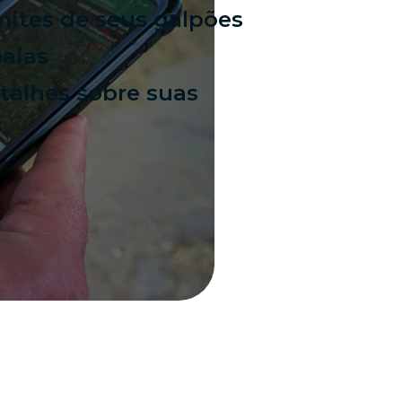
mites de seus galpões
baias
etalhes sobre suas
s