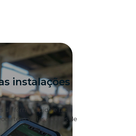
as instalações
 de forma rápida e fácil.
você tem várias opções de