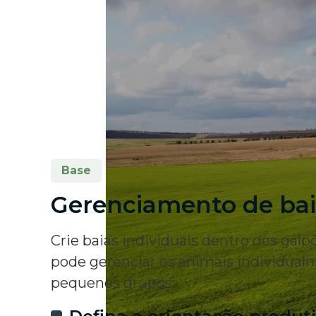
Base
Gerenciamento de bai
Crie baias individuais dentro dos galp
pode gerenciar os animais individua
pequenos grupos: