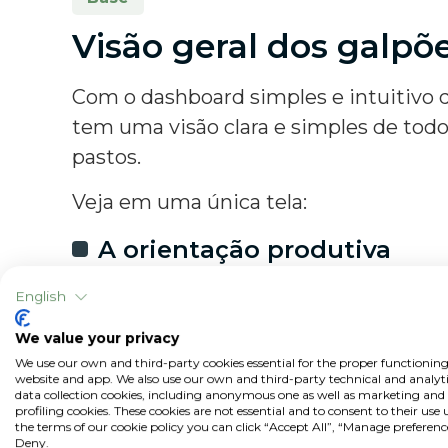
Visão geral dos galpõ
Com o dashboard simples e intuitivo 
tem uma visão clara e simples de todo
pastos.
Veja em uma única tela:
A orientação produtiva
Índices do rebanho, como 
English
e eficiência
We value your privacy
A composição do galpão
We use our own and third-party cookies essential for the proper functioning
website and app. We also use our own and third-party technical and analyti
data collection cookies, including anonymous one as well as marketing and
As últimas atividades reali
profiling cookies. These cookies are not essential and to consent to their use
the terms of our cookie policy you can click “Accept All”, “Manage preferenc
Deny.