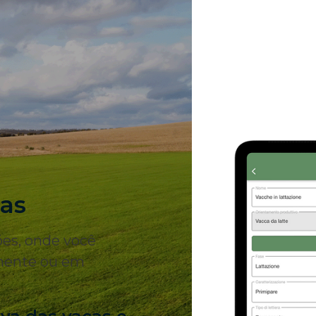
as
ões, onde você
lmente ou em