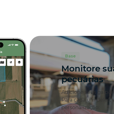
Base
Monitore su
pecuárias
Adicione seus galpões
Para cada um deles, 
personalização: