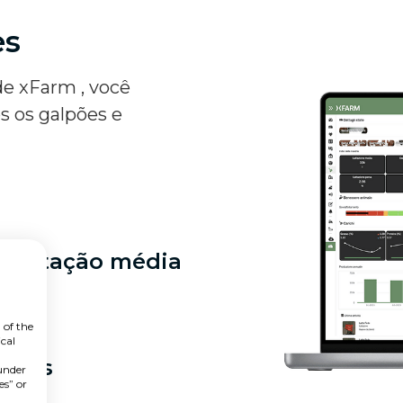
es
de xFarm , você
s os galpões e
a lactação média
 of the
cal
zadas
 under
es” or