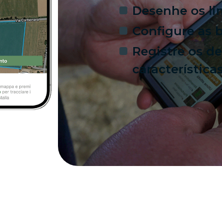
Desenhe os li
Configure as 
Registre os d
característica