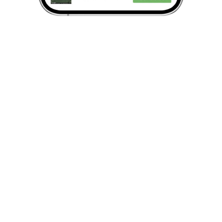
Economize recursos
Através de sensores e satélites, xFarm
recomenda como otimizar a irrigação, defesa e
adubação.
Monitoramento de informações de
safras
Otimize a sua estratégia de irrigação, proteja sa
suas lavouras e gerencie suas máquinas