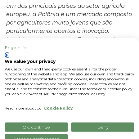
um dos principais países do setor agrícola
europeu, a Polônia é um mercado composto
por agricultores muito jovens que são
particularmente abertos à inovação,
também graças ao novo financiamento
para a Agricultura 4.0, enquanto na
English
Alemanha o uso de FMIS, Farm
We value your privacy
Management Information Systems, já é
We use our own and third-party cookies essential for the proper
generalizado. Essas premissas, combinadas
functioning of the website and app. We also use our own and third-party
technical and analytical data collection cookies, including anonymous
com as habilidades de nossos recursos
one as well as marketing and profiling cookies. These cookies are not
locais e as bases estabelecidas no ano
essential and to consent to their use under the terms of our cookie policy
you can click “Accept All”, “Manage preferences” or Deny.
passado, nos dão grandes esperanças para
esses mercados, onde tentaremos replicar o
Read more about our
Cookie Policy
sucesso de 2023, com o objetivo de apoiar
cada vez mais agricultores em direção a
Ok, continue
Deny
uma produção mais eficiente e sustentável",
Manage preferences