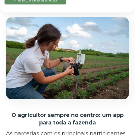
destaca
Matteo Vanotti
.
O agricultor sempre no centro: um app
para toda a fazenda
As parcerias com os principais participantes