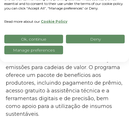
essential and to consent to their use under the terms of our cookie policy
outras sementes até 2026. A iniciativa,
you can click “Accept All”, “Manage preferences” or Deny.
fundamentada em uma estratégia
integrada, conecta a oferta dos produtos
Read more about our
Cookie Policy
cultivados com práticas regenerativas com a
demanda de empresas de alimentos e
Ok, continue
Deny
biocombustíveis que têm compromissos e
Manage preferences
necessidades específicas de
sustentabilidade, como metas de redução de
emissões para cadeias de valor. O programa
oferece um pacote de benefícios aos
produtores, incluindo pagamento de prêmio,
acesso gratuito à assistência técnica e a
ferramentas digitais e de precisão, bem
como apoio para a utilização de insumos
sustentáveis.