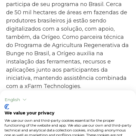
participa de seu programa no Brasil. Cerca
de 50 mil hectares de áreas em fazendas de
produtores brasileiros já estão sendo
digitalizados com a solução, com apoio,
também, da Orígeo. Como parceira técnica
do Programa de Agricultura Regenerativa da
Bunge no Brasil, a Orígeo auxilia na
instalação das ferramentas, recursos e
aplicações junto aos participantes da
iniciativa, mantendo assistência combinada
com a xFarm Technologies.
English
A Bunge anunciou recentemente a
We value your privacy
ampliação do seu programa no Brasil, com
We use our own and third-party cookies essential for the proper
intenção de abranger 600 mil hectares de
functioning of the website and app. We also use our own and third-party
technical and analytical data collection cookies, including anonymous
áreas em culturas de soja, milho, trigo e
one as well as marketing and profiling cookies. These cookies are not