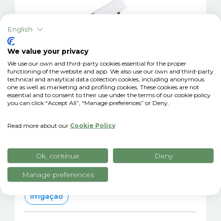
English
We value your privacy
We use our own and third-party cookies essential for the proper
functioning of the website and app. We also use our own and third-party
technical and analytical data collection cookies, including anonymous
xSoil
one as well as marketing and profiling cookies. These cookies are not
essential and to consent to their use under the terms of our cookie policy
Sensor de umidade do solo
you can click “Accept All”, “Manage preferences” or Deny.
Sensor de umidade do solo que mede o estado
Read more about our
Cookie Policy
hídrico diretamente no solo. Detecta condições
específicas da área monitorada, transformando
um parâmetro não visível em um dado confiável
Ok, continue
Deny
para gerenciar a irrigação com maior precisão.
Manage preferences
Sensor compatível com o módulo xFarm:
Irrigação