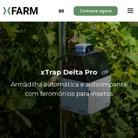
BR
Comece agora
xTrap Delta Pro
Armadilha automática e autolimpante
com feromônios para insetos