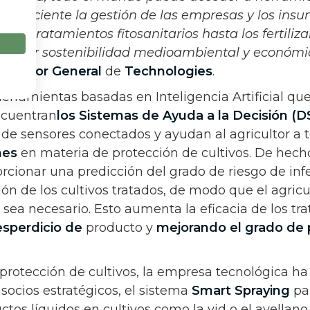
en eficiente la gestión de las empresas y los ins
 los tratamientos fitosanitarios hasta los fertiliza
 mayor sostenibilidad medioambiental y económi
Director General
de
Technologies
.
erramientas basadas en Inteligencia Artificial que
ncuentran
los Sistemas de Ayuda a la Decisión (D
 de sensores conectados y ayudan al agricultor a 
nes
en materia de protección de cultivos. De hech
cionar una predicción del grado de riesgo de infe
ón de los cultivos tratados, de modo que el agricu
o sea necesario. Esto aumenta la eficacia de los tr
esperdicio de
producto y
mejorando el grado de 
protección de cultivos, la empresa tecnológica ha
socios estratégicos, el sistema
Smart Spraying
pa
ctos líquidos en cultivos como la vid o el avellano