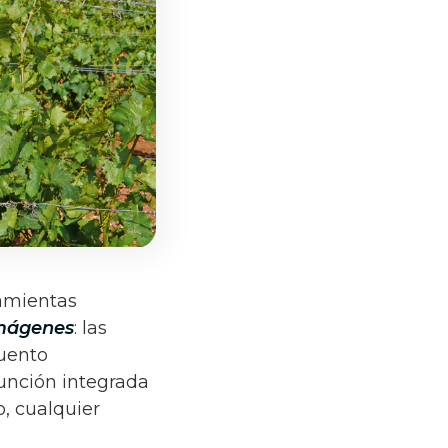
amientas
imágenes
: las
cuento
 función integrada
o, cualquier