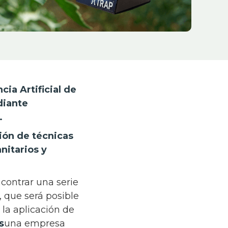
cia Artificial de
diante
n.
ción de técnicas
nitarios y
ncontrar una serie
 que será posible
 la aplicación de
s
una empresa