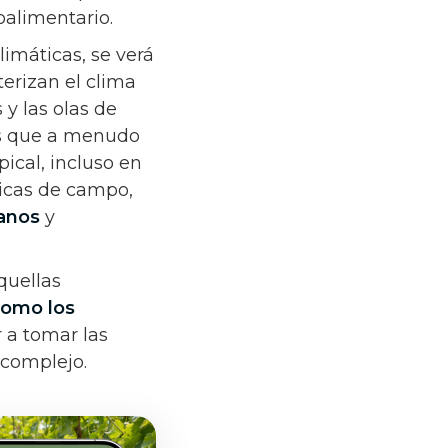
roalimentario.
limáticas, se verá
erizan el clima
y las olas de
res que a menudo
pical, incluso en
ticas de campo,
anos
y
quellas
 como los
r a tomar las
 complejo.