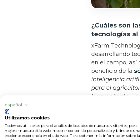
¿Cuáles son las
tecnologías al
xFarm Technologie
desarrollando tec
en el campo, así
beneficio de la
s
inteligencia arti
para el agriculto
forma rápida y pr
de una interfaz i
español
que la inteligenc
Utilizamos cookies
sistemas de ayud
Podemos utilizarlas para el análisis de los datos de nuestros visitantes, para
reservadas a un 
mejorar nuestro sitio web, mostrar contenido personalizado y brindarle un
excelente experiencia en el sitio web. Para obtener más información sobre la
significa que, h