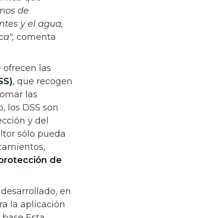
umos de
ntes y el agua,
ca",
comenta
 ofrecen las
SS)
, que recogen
tomar las
o, los DSS son
cción y del
ltor sólo pueda
atamientos,
protección de
 desarrollado, en
ra la aplicación
. base Esta