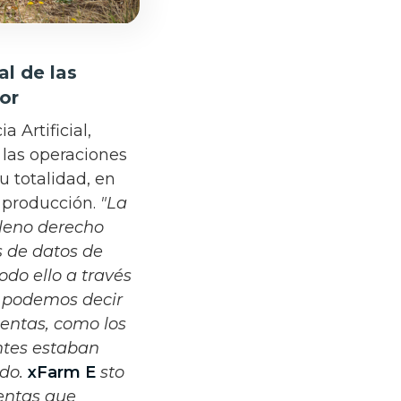
al de las
or
 Artificial,
 las operaciones
u totalidad, en
 producción.
"La
pleno derecho
s de datos de
odo ello a través
e, podemos decir
ientas, como los
ntes estaban
ado.
xFarm E
sto
ientas que