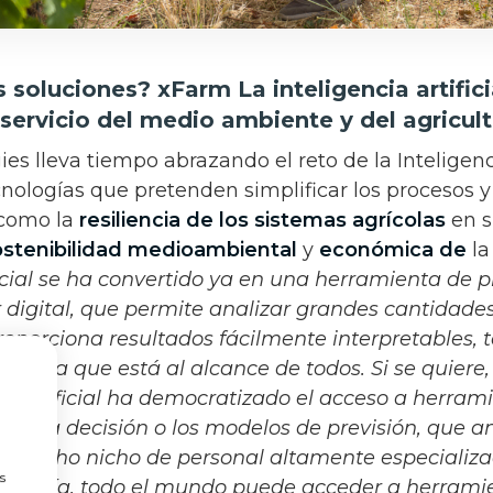
 soluciones? xFarm La inteligencia artifici
 servicio del medio ambiente y del agricult
s lleva tiempo abrazando el reto de la Inteligencia
nologías que pretenden simplificar los procesos y
 como la
resiliencia de los sistemas agrícolas
en s
ostenibilidad medioambiental
y
económica
de
la
ficial se ha convertido ya en una herramienta de 
r digital, que permite analizar grandes cantidade
oporciona resultados fácilmente interpretables, t
ntuitiva que está al alcance de todos. Si se quier
ia artificial ha democratizado el acceso a herram
a a la decisión o los modelos de previsión, que a
estrecho nicho de personal altamente especializ
a
s
oy en día, todo el mundo puede acceder a herram