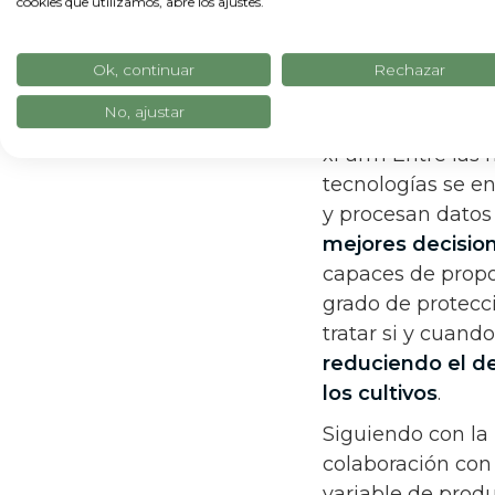
cookies que utilizamos, abre los ajustes.
simplifican y hac
producción, desde
Ok, continuar
Rechazar
con vistas a una
Matteo Vanotti
,
No, ajustar
xFarm Entre las h
tecnologías se e
y procesan datos
mejores decisio
capaces de propor
grado de protecci
tratar si y cuand
reduciendo el d
los cultivos
.
Siguiendo con la 
colaboración con 
variable de produ