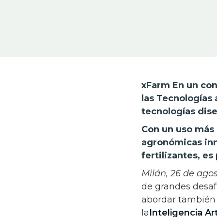
xFarm En un cont
las Tecnologías 
tecnologías dis
Con un uso más c
agronómicas inn
fertilizantes, e
Milán, 26 de ago
de grandes desaf
abordar también y
la
Inteligencia Arti