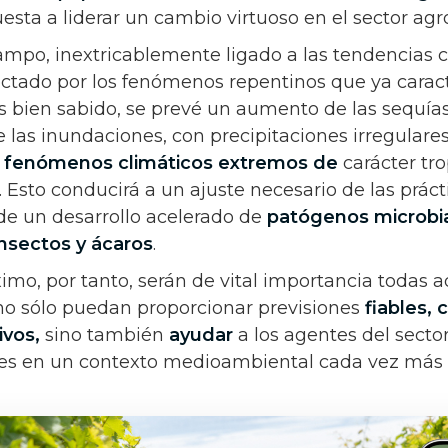
esta a liderar un cambio virtuoso en el sector ag
campo, inextricablemente ligado a las tendencias c
ctado por los fenómenos repentinos que ya caract
 bien sabido, se prevé un aumento de las sequías 
de las inundaciones, con precipitaciones irregula
n
fenómenos climáticos extremos de
carácter tro
 Esto conducirá a un ajuste necesario de las prác
 de un desarrollo acelerado de
patógenos microbi
nsectos y ácaros
.
imo, por tanto, serán de vital importancia todas a
no sólo puedan proporcionar previsiones
fiables,
ivos,
sino también
ayudar
a los agentes del secto
nes en un contexto medioambiental cada vez más