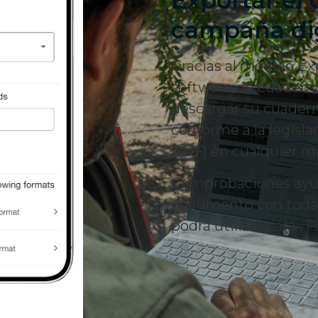
campaña dig
Gracias al módulo E
software de cuaderno
descargar su cuader
conforme a la legisla
PDF) en cualquier 
Comprobaciones ayu
documento con toda 
podrá utilizar para , P