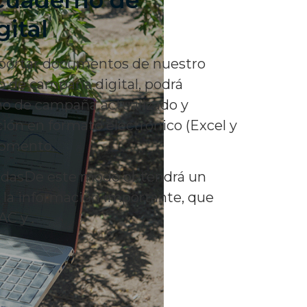
ital
xportar documentos de nuestro
 de campaña digital, podrá
no de campaña actualizado y
ción en formato electrónico (Excel y
momento.
dasDe este modo obtendrá un
la información importante, que
AC y .