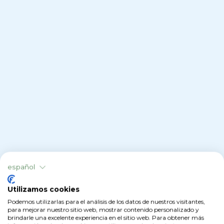
Guía del cuaderno de campo
digital
español
Descubra cómo rellenar correctamente el CUE
xFarm: desde el mapa de campos hasta los
Utilizamos cookies
tratamientos, pasando por la exportación final. Una
Podemos utilizarlas para el análisis de los datos de nuestros visitantes,
guía práctica y actualizada para trabajar de forma
para mejorar nuestro sitio web, mostrar contenido personalizado y
legal y simplificar los trámites burocráticos.
brindarle una excelente experiencia en el sitio web. Para obtener más