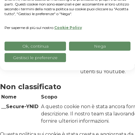
parti. Questi cookie non sono essenziali e per acconsentire al loro utilizzo
performance
secondo i termini della nostra politica sui cookie puoi cliccare su "Accetta
tutto", "Gestisci le preferenze" o "Nega".
lidc
Cookie di LinkedIn util
condivisione e tag pubbl
Per saperne di più sul nostro
Cookie Policy
Posthog
Cookie utilizzato anche
per creare campagne 
Ok, continua
Nega
marketing
VISITOR_PRIVACY_METADATA
Questo cookie viene uti
Gestisci le preferenze
arricchire le impostazio
utenti su Youtube.
Non classificato
Nome
Scopo
__Secure-YNID
A questo cookie non è stata ancora for
descrizione. Il nostro team sta lavoran
fornire ulteriori informazioni.
Questa politica sui cookie è stata creata e aggiornata da