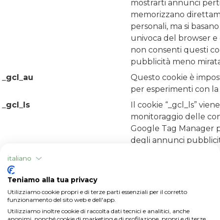
mostrarti annunci pertin
memorizzano direttam
personali, ma si basano 
univoca del browser e d
non consenti questi co
pubblicità meno mirata
_gcl_au
Questo cookie è impos
per esperimenti con la 
_gcl_ls
Il cookie “_gcl_ls” viene
monitoraggio delle con
Google Tag Manager pe
degli annunci pubblicit
bcookie
Cookie di LinkedIn util
italiano
condivisione e tag pubbl
Teniamo alla tua privacy
Google Analytics [2x]
Cookie installato anch
Utilizziamo cookie propri e di terze parti essenziali per il corretto
informazioni a caratter
funzionamento del sito web e dell'app.
raccolta ci permette di
Utilizziamo inoltre cookie di raccolta dati tecnici e analitici, anche
pubblicità personalizz
anonimi, nonché cookie di marketing e di profilazione, propri e di terze