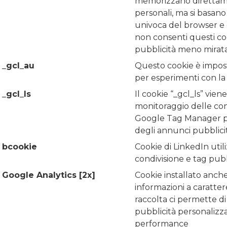
memorizzano direttam
personali, ma si basano 
univoca del browser e d
non consenti questi co
pubblicità meno mirata
_gcl_au
Questo cookie è impos
per esperimenti con la 
_gcl_ls
Il cookie “_gcl_ls” viene
monitoraggio delle con
Google Tag Manager pe
degli annunci pubblicit
bcookie
Cookie di LinkedIn util
condivisione e tag pubbl
Google Analytics [2x]
Cookie installato anch
informazioni a caratter
raccolta ci permette di
pubblicità personalizz
performance