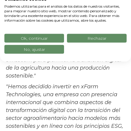
que los interesados de los sectores de la
Podemos utilizarlas para el análisis de los datos de nuestros visitantes,
para mejorar nuestro sitio web, mostrar contenido personalizado y
agroindustria y la fabricación de maquinaria
brindarle una excelente experiencia en el sitio web. Para obtener más
agrícola han integrado los servicios de
información sobre las cookies que utilizamos, abre los ajustes.
xFarm Technologies en sus negocios. Esta,
después de Ecorobotics, es nuestra segunda
Ok, continuar
Rechazar
inversión en agricultura inteligente y
No, ajustar
subraya el compromiso continuo de
Swisscom para permitir la transición digital
de la agricultura hacia una producción
sostenible."
"Hemos decidido invertir en xFarm
Technologies, una empresa con presencia
internacional que combina aspectos de
transformación digital con la transición del
sector agroalimentario hacia modelos más
sostenibles y en línea con los principios ESG,