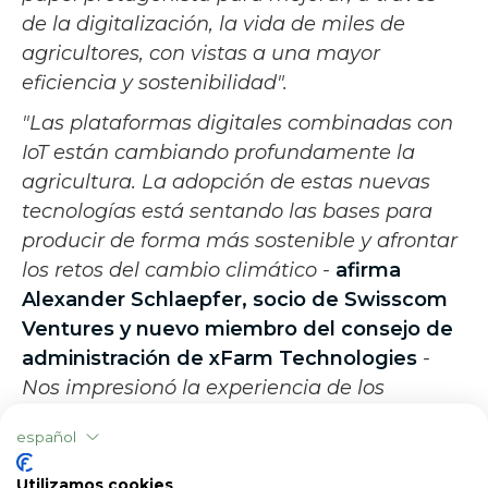
de la digitalización, la vida de miles de
agricultores, con vistas a una mayor
eficiencia y sostenibilidad".
"Las plataformas digitales combinadas con
IoT están cambiando profundamente la
agricultura. La adopción de estas nuevas
tecnologías está sentando las bases para
producir de forma más sostenible y afrontar
los retos del cambio climático
-
afirma
Alexander Schlaepfer, socio de
Swisscom
Ventures
y nuevo miembro del consejo de
administración de xFarm Technologies
-
Nos impresionó la experiencia de los
fundadores y la calidad de los clientes,
por lo
español
que estamos encantados de trabajar con la
empresa. Es impresionante la rapidez con
Utilizamos cookies