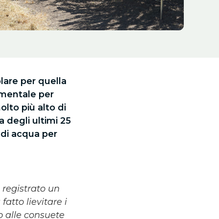
olare per quella
mentale per
lto più alto di
a degli ultimi 25
 di acqua per
 registrato un
atto lievitare i
o alle consuete