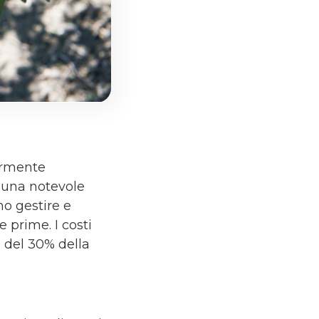
armente
 una notevole
mo gestire e
 prime. I costi
o del 30% della