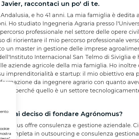
 Javier, raccontaci un po' di te.
Andalusia, e ho 41 anni. La mia famiglia è dedita a
ni. Ho studiato Ingegneria Agraria presso l'Univers
 percorso professionale nel settore delle opere civi
o di riorientare il mio percorso professionale verso 
to un master in gestione delle imprese agroalimen
ell'Instituto Internacional San Telmo di Siviglia e 
lle aziende agricole della mia famiglia. Ho inoltr
u imprenditorialità e startup: il mio obiettivo era 
 formazione da ingegnere agrario con quanto ave
ilizia, perché quello è un settore tecnologicament
mento
che hai deciso di fondare Agrónomus?
ónomus offre consulenza e gestione aziendale. C
cookie
le completa in outsourcing e consulenza gestiona
 nostra
"Nega".