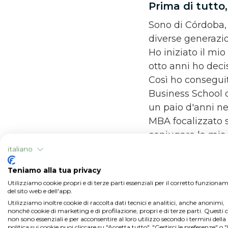
Prima di tutto,
Sono di Córdoba, 
diverse generazio
Ho iniziato il mio
otto anni ho decis
Così ho consegui
Business School d
un paio d'anni ne
MBA focalizzato s
coniugare la mia
lavorando nell'ed
italiano
avanzato,
Teniamo alla tua privacy
Utilizziamo cookie propri e di terze parti essenziali per il corretto funziona
È per questo 
del sito web e dell'app.
Utilizziamo inoltre cookie di raccolta dati tecnici e analitici, anche anonimi,
Esattamente. Agr
nonché cookie di marketing e di profilazione, propri e di terze parti. Questi 
gestione azienda
non sono essenziali e per acconsentire al loro utilizzo secondo i termini della
politica sui cookie puoi cliccare su "Accetta tutto", "Gestisci le preferenze" o 