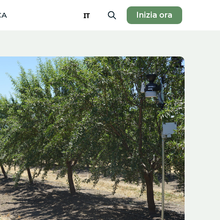
CA
Inizia ora
IT