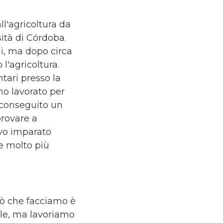
ll'agricoltura da
ità di Córdoba.
li, ma dopo circa
l'agricoltura.
tari presso la
ho lavorato per
e conseguito un
provare a
vo imparato
e molto più
iò che facciamo è
le, ma lavoriamo