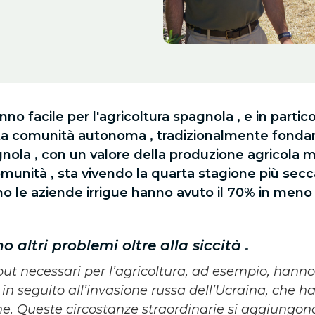
no facile per l'agricoltura spagnola , e in partic
ta comunità autonoma , tradizionalmente fonda
gnola , con un valore della produzione agricola mo
omunità , sta vivendo la quarta stagione più secc
no le aziende irrigue hanno avuto il 70% in meno
no altri problemi oltre alla siccità
.
nput necessari per l’agricoltura, ad esempio, hanno
n seguito all’invasione russa dell’Ucraina, che ha f
ne. Queste circostanze straordinarie si aggiungon