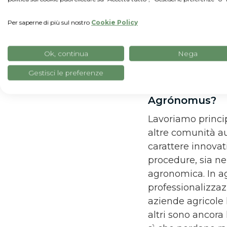
anche per migliora
protocolli di lav
Per saperne di più sul nostro
Cookie Policy
Quando hai s
Ok, continua
Nega
Nel gennaio 2019
Gestisci le preferenze
In quali zone d
Agrónomus?
Lavoriamo princi
altre comunità au
carattere innovat
procedure, sia ne
agronomica. In agr
professionalizzaz
aziende agricole 
altri sono ancora