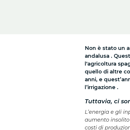
Non è stato un an
andalusa . Ques
l'agricoltura spa
quello di altre c
anni, e quest’an
l’irrigazione .
Tuttavia, ci so
L’energia e gli i
aumento insolito i
costi di produzio