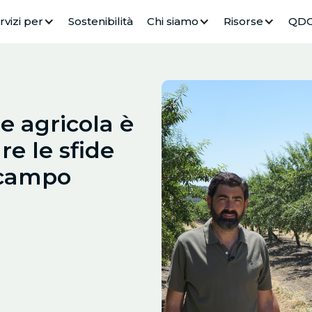
rvizi per
Sostenibilità
Chi siamo
Risorse
QD
ne agricola è
re le sfide
 campo