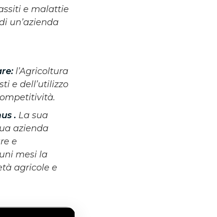
ssiti e malattie
 di un’azienda
re:
l’Agricoltura
i e dell’utilizzo
competitività.
us .
La sua
sua azienda
are e
cuni mesi la
età agricole e