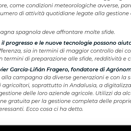
ttore, come condizioni meteorologiche avverse, para
 numero di attività quotidiane legate alla gestione
pagna spagnola deve affrontare molte sfide.
l progresso e le nuove tecnologie possono aiuta
fferenza, sia in termini di maggior controllo dei cost
 in termini di preparazione alle sfide, redditività e 
vier García-Liñán Fragero, fondatore di Agrónom
a alla campagna da diverse generazioni e con la 
 agricoltori, soprattutto in Andalusia, a digitalizz
estione delle loro aziende agricole. Utilizzi da al
ne gratuita per la gestione completa delle propri
nteressanti. Ecco cosa ci ha detto.