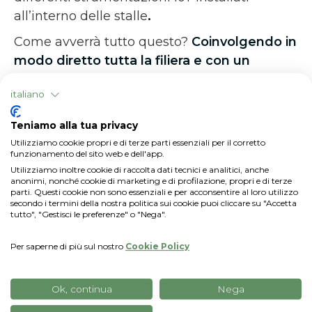
all’interno delle stalle
.
Come avverrà tutto questo?
Coinvolgendo in
modo diretto tutta la filiera e con un
percorso di formazione ad hoc per gli
italiano
allevatori
. Il progetto verrà infatti presentato
agli allevatori attraverso una serie di incontri
Teniamo alla tua privacy
organizzati da Parmalat e dai responsabili di
Utilizziamo cookie propri e di terze parti essenziali per il corretto
filiera, con il supporto di xFarm.
funzionamento del sito web e dell'app.
Utilizziamo inoltre cookie di raccolta dati tecnici e analitici, anche
Successivamente sono previste sessioni di
anonimi, nonché cookie di marketing e di profilazione, propri e di terze
formazione per introdurre xFarm e le
parti. Questi cookie non sono essenziali e per acconsentire al loro utilizzo
secondo i termini della nostra politica sui cookie puoi cliccare su "Accetta
principali funzioni dello strumento e attività
tutto", "Gestisci le preferenze" o "Nega".
di follow-up affinché questa nuova iniziativa
venga assimilata dagli allevatori.
Per saperne di più sul nostro
Cookie Policy
Sviluppi futuri
Ok, continua
Nega
Dopo la prima fase sperimentale, il progetto