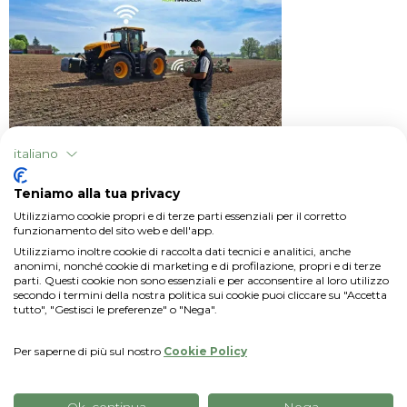
italiano
Rassegna stampa
Teniamo alla tua privacy
Maszyny z portfolio Agrihandlera w ramach
Utilizziamo cookie propri e di terze parti essenziali per il corretto
wsparcia dla rolnictwa 4.0 dzięki współpracy z
funzionamento del sito web e dell'app.
xFarm Technologies
Utilizziamo inoltre cookie di raccolta dati tecnici e analitici, anche
anonimi, nonché cookie di marketing e di profilazione, propri e di terze
parti. Questi cookie non sono essenziali e per acconsentire al loro utilizzo
secondo i termini della nostra politica sui cookie puoi cliccare su "Accetta
tutto", "Gestisci le preferenze" o "Nega".
Per saperne di più sul nostro
Cookie Policy