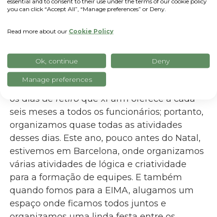
essential and to consent to their use under the terms of our cookie policy
O momento mais "louco" desde que você
you can click “Accept All”, “Manage preferences” or Deny.
começou a trabalhar na xFarm?
Read more about our
Cookie Policy
Passei várias noites muito divertidas com
Nicolò (Nicolò Barbano, Diretor de
Marketing), organizando caças ao tesouro e
Ok, continue
Deny
enigmas para nossos colegas: na verdade,
Manage preferences
Nicolò e eu fazemos parte da equipe xDays -
os dias
de retiro
que xFarm oferece a cada
seis meses a todos os funcionários; portanto,
organizamos quase todas as atividades
desses dias. Este ano, pouco antes do Natal,
estivemos em Barcelona, onde organizamos
várias atividades de lógica e criatividade
para a formação de equipes. E também
quando fomos para a EIMA, alugamos um
espaço onde ficamos todos juntos e
organizamos uma linda festa entre os