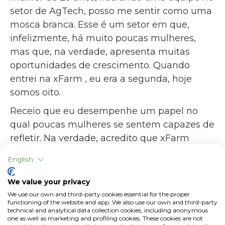
setor de AgTech, posso me sentir como uma
mosca branca. Esse é um setor em que,
infelizmente, há muito poucas mulheres,
mas que, na verdade, apresenta muitas
oportunidades de crescimento. Quando
entrei na xFarm , eu era a segunda, hoje
somos oito.
Receio que eu desempenhe um papel no
qual poucas mulheres se sentem capazes de
refletir. Na verdade, acredito que xFarm
Technologies é um lugar inclusivo onde
English
qualquer pessoa pode realizar seu potencial.
Nos últimos dois meses, tivemos outra
We value your privacy
mulher na equipe de produtos, o que me
We use our own and third-party cookies essential for the proper
functioning of the website and app. We also use our own and third-party
deixa muito feliz.
technical and analytical data collection cookies, including anonymous
one as well as marketing and profiling cookies. These cookies are not