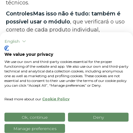
técnicos.
ControlesMas isso não é tudo: também é
possível usar o
módulo
, que verificará o uso
correto de cada produto individual,
alertando-o em caso de erros,
English
independentemente de você estar operando
em regimes convencionais, de manejo
We value your privacy
integrado de pragas ou orgânicos. Dessa
We use our own and third-party cookies essential for the proper
functioning of the website and app. We also use our own and third-party
forma, você tem a tranquilidade
de ter um
technical and analytical data collection cookies, including anonymous
one as well as marketing and profiling cookies. These cookies are not
registro de tratamento em ordem, sem
essential and to consent to their use under the terms of our cookie policy
correr o risco de sofrer penalidades
you can click “Accept All”, “Manage preferences” or Deny.
pesadas
.
Read more about our
Cookie Policy
xFarm apoio aos agricultores
base O Field Notebook digital será
Ok, continue
Deny
definitivamente obrigatório a partir de
Manage preferences