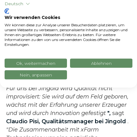
Verfügung stellen, wie es Jingold getan hat.
Deutsch
Wir sind sicher, dass die gesammelten
Wir verwenden Cookies
Daten nach einer anfänglichen
Wir können diese zur Analyse unserer Besucherdaten platzieren, um
Einführungsphase für eine weitere
unsere Webseite zu verbessern, personalisierte Inhalte anzuzeigen und
Ihnen ein großartiges Webseiten-Erlebnis zu bieten. Für weitere
Verbesserung der organisatorischen
Informationen zu den von uns verwendeten Cookies öffnen Sie die
Effizienz von Jingold nützlich sein werden,
Einstellungen.
mit klaren und entscheidenden
Auswirkungen auch auf die Umwelt
", sagt
Ok, weitermachen
Ablehnen
Matteo Vanotti, CEO
von
xFarm
Nein, anpassen
Technologies
.
Für uns bei Jingold wird Qualität nicht
improvisiert: Sie wird auf dem Feld geboren,
wächst mit der Erfahrung unserer Erzeuger
und wird durch Innovation gefestigt
",
sagt
Claudio Pisi, Qualitätsmanager bei Jingold
.
"Die Zusammenarbeit mit xFarm