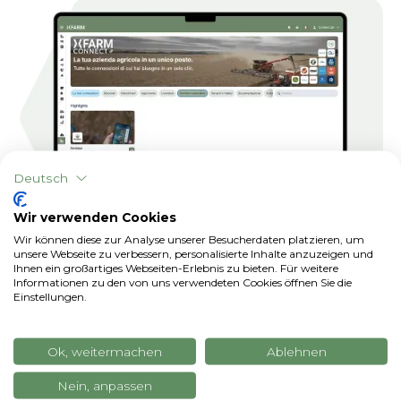
Deutsch
Wir verwenden Cookies
Wir können diese zur Analyse unserer Besucherdaten platzieren, um
unsere Webseite zu verbessern, personalisierte Inhalte anzuzeigen und
Ihnen ein großartiges Webseiten-Erlebnis zu bieten. Für weitere
Unternehmensführung
Informationen zu den von uns verwendeten Cookies öffnen Sie die
Einstellungen.
Integrieren Sie xFarm
Betriebsverwaltungssoftware in xFarm , um Daten
und Prozesse zu synchronisieren, manuelle
Ok, weitermachen
Ablehnen
Arbeitsschritte zu reduzieren und einen
umfassenderen und ganzheitlichen Überblick
Nein, anpassen