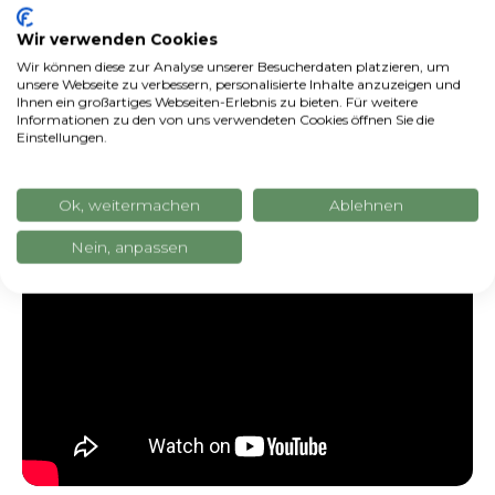
Wir verwenden Cookies
Wir können diese zur Analyse unserer Besucherdaten platzieren, um
unsere Webseite zu verbessern, personalisierte Inhalte anzuzeigen und
xFarm On Air - Nachrichten aus derapp xFarm
Ihnen ein großartiges Webseiten-Erlebnis zu bieten. Für weitere
Informationen zu den von uns verwendeten Cookies öffnen Sie die
Einstellungen.
Ok, weitermachen
Ablehnen
Nein, anpassen