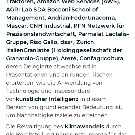
Traktoren
, Amazon Web Services (AWS),
AGRI Lab SDA Bocconi School of
Management,
Andriani
FederUnacoma,
Mascar, CNH Industrial,
PFN Netzwerk für
Präzisionslandwirtschaft
,
Parmalat
Lactalis-
Gruppe, Riso Gallo,
dss+
,
Zürich
Italien
Granlatte (Holdinggesellschaft der
Granarolo-Gruppe)
,
Areté, Confagricoltura
,
deren Delegierte abwechselnd in
Präsentationen und an runden Tischen
erörterten, wie die Anwendung von
Technologie und insbesondere
von
künstlicher Intelligenz
in diesem
Bereich von grundlegender Bedeutung ist,
um Nachhaltigkeitsziele zu erreichen.
Die Bewältigung des
Klimawandels
durch
die Bereitstellung neuer Instrumente für das