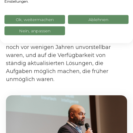
Einstellungen.
Künstlichen Intelligenz erschlossen, sondern
sie
auch demokratischer gemacht
hat. In
Ok, weitermachen
Ablehnen
der Tat kann jedes Unternehmen in jedem
Segment, jeder Größe und jeder Branche
Nein, anpassen
heute auf Hardware-Kapazitäten zählen, die
noch vor wenigen Jahren unvorstellbar
waren, und auf die Verfügbarkeit von
ständig aktualisierten Lösungen, die
Aufgaben möglich machen, die früher
unmöglich waren.