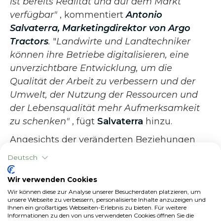
ist bereits Realität und auf dem Markt
verfügbar"
, kommentiert
Antonio
Salvaterra, Marketingdirektor von Argo
Tractors
.
"
Landwirte und Landtechniker
können ihre Betriebe digitalisieren, eine
unverzichtbare Entwicklung, um die
Qualität der Arbeit zu verbessern und der
Umwelt, der Nutzung der Ressourcen und
der Lebensqualität mehr Aufmerksamkeit
zu schenken"
, fügt
Salvaterra
hinzu.
Angesichts der veränderten Beziehungen
zwischen Unternehmen, Nutzern und
Deutsch
Künstlicher Intelligenz erklärte
Antonio
D'Ortenzio
, Senior Manager, Solutions
Wir verwenden Cookies
Architecture - Italy,
Amazon Web Services
Wir können diese zur Analyse unserer Besucherdaten platzieren, um
unsere Webseite zu verbessern, personalisierte Inhalte anzuzeigen und
(AWS)
, die innovative und strategische
Rolle
Ihnen ein großartiges Webseiten-Erlebnis zu bieten. Für weitere
Informationen zu den von uns verwendeten Cookies öffnen Sie die
der Cloud
, die nicht nur das Potenzial der