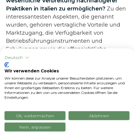
wesentliche Verbreitung nachhaltigerer
Praktiken in Italien zu ermöglichen?
Zu den
interessantesten Aspekten, die genannt
wurden, gehören vertragliche Vorteile und
Marktzugang, die Verfügbarkeit von
Betriebsführungsinstrumenten und
Schulungen sowie die offensichtliche
wirtschaftliche Entwicklung. In der Tat
Deutsch
besteht ein Zusammenhang zwischen der
Wir verwenden Cookies
Verfügbarkeit der Landwirte und ihrer
Wir können diese zur Analyse unserer Besucherdaten platzieren, um
Einschätzung der wirtschaftlichen
unsere Webseite zu verbessern, personalisierte Inhalte anzuzeigen und
Ihnen ein großartiges Webseiten-Erlebnis zu bieten. Für weitere
Rentabilität. Ebenso besteht eine gute
Informationen zu den von uns verwendeten Cookies öffnen Sie die
Korrelation zwischen der erwarteten
Einstellungen.
Rentabilität und der Bereitschaft, das
Verfahren anzuwenden. Die
Ok, weitermachen
Ablehnen
umweltfreundlichsten Praktiken werden
Nein, anpassen
nicht immer als rentabler wahrgenommen,