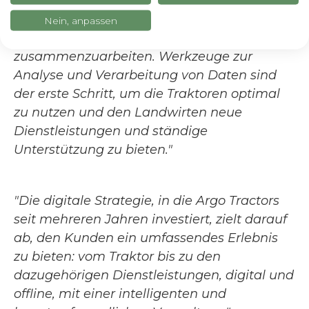
unschätzbare Datenquelle, und wir freuen
uns, mit einem internationalen Akteur wie
Nein, anpassen
Argo Tractors an diesem Projekt
zusammenzuarbeiten. Werkzeuge zur
Analyse und Verarbeitung von Daten sind
der erste Schritt, um die Traktoren optimal
zu nutzen und den Landwirten neue
Dienstleistungen und ständige
Unterstützung zu bieten."
"Die digitale Strategie, in die Argo Tractors
seit mehreren Jahren investiert, zielt darauf
ab, den Kunden ein umfassendes Erlebnis
zu bieten: vom Traktor bis zu den
dazugehörigen Dienstleistungen, digital und
offline, mit einer intelligenten und