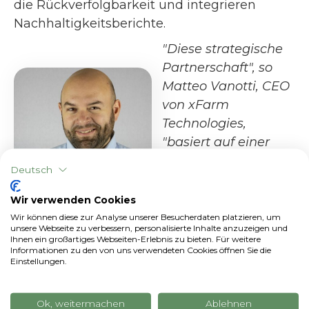
die Rückverfolgbarkeit und integrieren
Nachhaltigkeitsberichte.
"Diese strategische
Partnerschaft", so
Matteo Vanotti, CEO
von xFarm
Technologies,
"basiert auf einer
gemeinsamen
Deutsch
Vision: den
Landwirten die am
Wir verwenden Cookies
besten geeigneten
Wir können diese zur Analyse unserer Besucherdaten platzieren, um
unsere Webseite zu verbessern, personalisierte Inhalte anzuzeigen und
technologischen
Ihnen ein großartiges Webseiten-Erlebnis zu bieten. Für weitere
Informationen zu den von uns verwendeten Cookies öffnen Sie die
Werkzeuge zur Verfügung zu stellen, um
Einstellungen.
immer effizienter und nachhaltiger zu
produzieren. Landmaschinen sind eine
Ok, weitermachen
Ablehnen